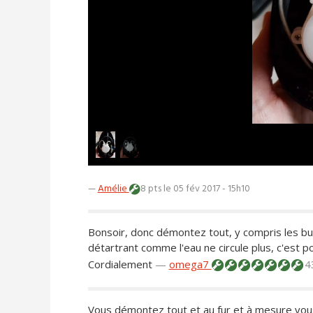
—
Amélie
8 pts
le 05 fév 2017 - 15h10
Bonsoir, donc démontez tout, y compris les bu
détartrant comme l'eau ne circule plus, c'est pou
Cordialement
—
omega7
4
Vous démontez tout et au fur et à mesure vou