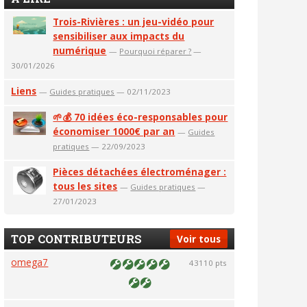
Trois-Rivières : un jeu-vidéo pour
sensibiliser aux impacts du
numérique
—
Pourquoi réparer ?
—
30/01/2026
Liens
—
Guides pratiques
— 02/11/2023
🌱💰 70 idées éco-responsables pour
économiser 1000€ par an
—
Guides
pratiques
— 22/09/2023
Pièces détachées électroménager :
tous les sites
—
Guides pratiques
—
27/01/2023
TOP CONTRIBUTEURS
Voir tous
omega7
43110 pts