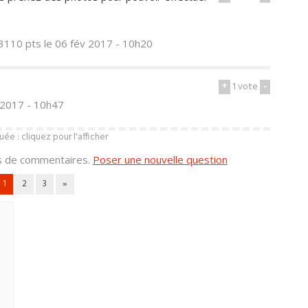
3110 pts
le 06 fév 2017 - 10h20
+
1
vote
-
 2017 - 10h47
e : cliquez pour l'afficher
us de commentaires.
Poser une nouvelle question
1
2
3
»