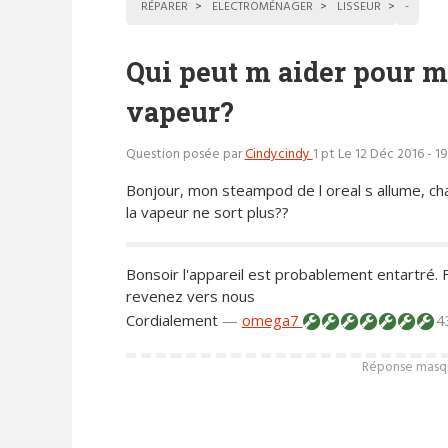
RÉPARER
ELECTROMÉNAGER
LISSEUR
-
Qui peut m aider pour m
vapeur?
Question posée par
Cindycindy
1 pt
Le 12 Déc 2016 - 1
Bonjour, mon steampod de l oreal s allume, ch
la vapeur ne sort plus??
Bonsoir l'appareil est probablement entartré. F
revenez vers nous
Cordialement
—
omega7
4
Réponse masqué