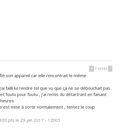
+
3
votes
-
ié son appareil car elle rencontrait le même
j'ai failli lui rendre tel que vu que ça ne se débouchait pas .
 foutu pour foutu , j'ai remis du détartrant en faisant
2 heures
s'est mise à sortir normalement , tentez le coup
300 pts
le 29 jan 2017 - 12h05