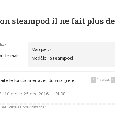
on steampod il ne fait plus de
9h45
Marque :
-
auffe mais
Modèle :
Steampod
+
4
votes
-
aite le fonctionner avec du vinaigre et
3110 pts
le 25 déc 2016 - 18h08
e : cliquez pour l'afficher