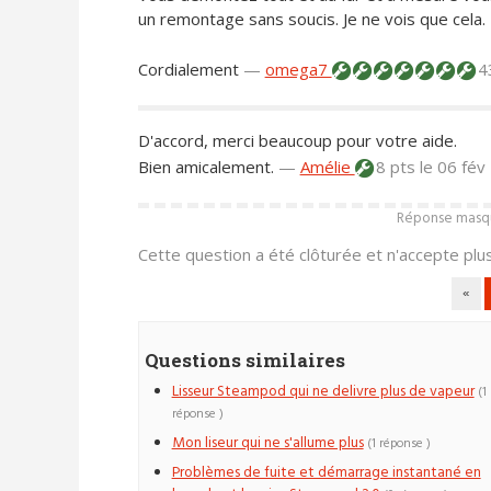
un remontage sans soucis. Je ne vois que cela.
Cordialement
—
omega7
4
D'accord, merci beaucoup pour votre aide.
Bien amicalement.
—
Amélie
8 pts
le 06 fév
Réponse masqué
Cette question a été clôturée et n'accepte pl
«
Questions similaires
Lisseur Steampod qui ne delivre plus de vapeur
(1
réponse )
Mon liseur qui ne s'allume plus
(1 réponse )
Problèmes de fuite et démarrage instantané en