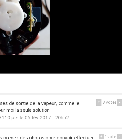
+
8
votes
-
ses de sortie de la vapeur, comme le
r moi la seule solution...
3110 pts
le 05 fév 2017 - 20h52
+
1
vote
-
s prenez des photos pour pouvoir effectuer