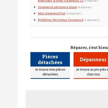
branchant la prise Steampod 2.0
(0 réponse )
Steampod substance brune
(0 réponse )
Mon steampod fuit
(5 réponses )
Problème électrique Steampod
(2 réponses )
Réparer, c'est bien
Pièces
Dépanneur
détachées
Je trouve mes pièces
Je trouve un pro près 
détachées
chez moi