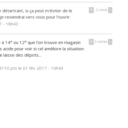
+
-2
vote
-
 détartrant, si ça peut m'éviter de le
je reviendrai vers vous pour l'ouvrir.
7 - 18h43
+
2
votes
-
 à 14° ou 12° que l'on trouve en magasin
acide pour voir si cel améliore la situation.
e laisse des dépots...
3110 pts
le 01 fév 2017 - 10h43