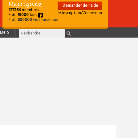
Demander de l'aide
127264
membres
➜ Inscription/Connexion
+ de
15000
fans
+ de
600000
visiteurs/mois
ENTS