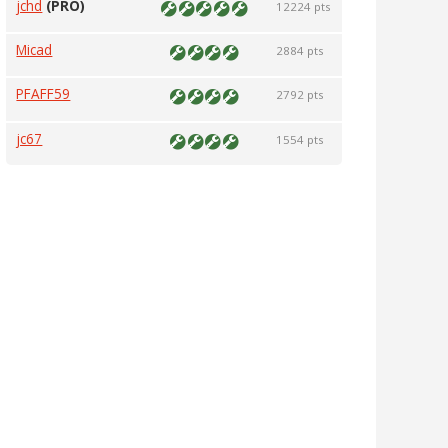
jchd
(PRO)
12224 pts
Micad
2884 pts
PFAFF59
2792 pts
jc67
1554 pts