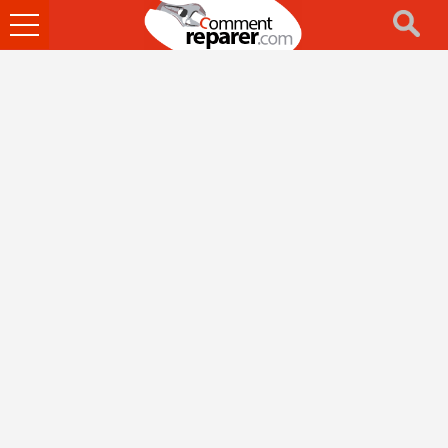
Ouvrir
le
menu