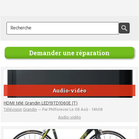
Demander une réparation
Audio-vidéo
HDMI télé Grandin LED19TD1060E (T)
Télévision
Grandin
— Par Philforever Le 08 Aoû - 14h08
Audio-vidéo