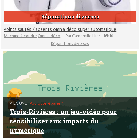
Réparations diverses
Points sautés / absents omnia déco super automatique
Machine à coudre
Omnia déco
— Par Camomille Hier - 16h10
Réparations diverses
A LA UNE :
Pourquoi réparer ?
Trois-Rivières : un jeu-vidéo pour
sensibiliser aux impacts du
numérique