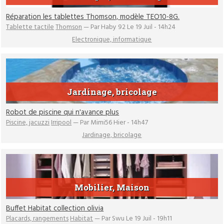
Réparation les tablettes Thomson, modèle TEO10-8G.
Tablette tactile
Thomson
— Par Haby 92 Le 19 Juil - 14h24
Electronique, informatique
Jardinage, bricolage
Robot de piscine qui n'avance plus
Piscine, jacuzzi
Irripool
— Par Mimi56 Hier - 14h47
Jardinage, bricolage
Mobilier, Maison
Buffet Habitat collection olivia
Placards, rangements
Habitat
— Par Swu Le 19 Juil - 19h11