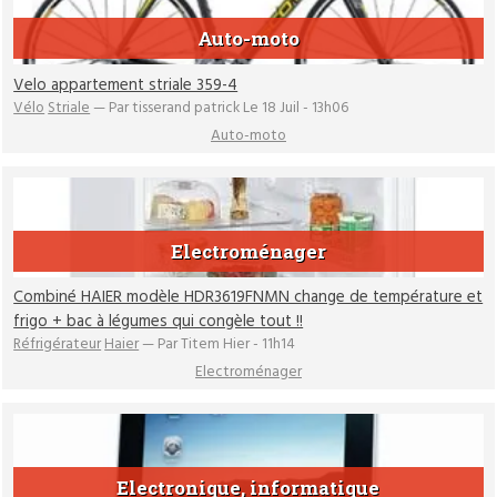
Auto-moto
Velo appartement striale 359-4
Vélo
Striale
— Par tisserand patrick Le 18 Juil - 13h06
Auto-moto
Electroménager
Combiné HAIER modèle HDR3619FNMN change de température et
frigo + bac à légumes qui congèle tout !!
Réfrigérateur
Haier
— Par Titem Hier - 11h14
Electroménager
Electronique, informatique