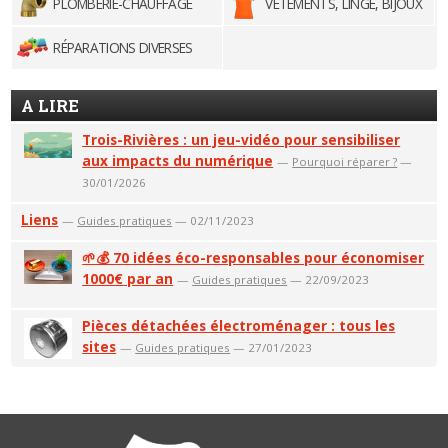
PLOMBERIE-CHAUFFAGE
VÊTEMENTS, LINGE, BIJOUX
RÉPARATIONS DIVERSES
A LIRE
Trois-Rivières : un jeu-vidéo pour sensibiliser
aux impacts du numérique
—
Pourquoi réparer ?
—
30/01/2026
Liens
—
Guides pratiques
— 02/11/2023
🌱💰 70 idées éco-responsables pour économiser
1000€ par an
—
Guides pratiques
— 22/09/2023
Pièces détachées électroménager : tous les
sites
—
Guides pratiques
— 27/01/2023