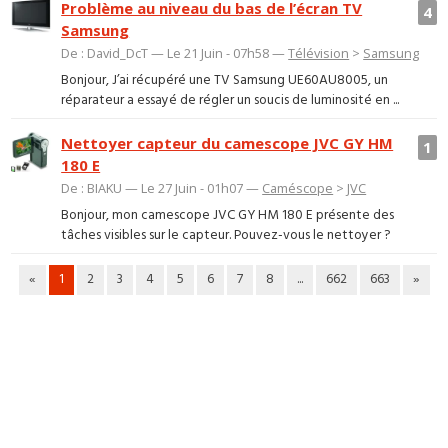
Problème au niveau du bas de l’écran TV
4
Samsung
De : David_DcT — Le 21 Juin - 07h58 —
Télévision
>
Samsung
Bonjour, J’ai récupéré une TV Samsung UE60AU8005, un
réparateur a essayé de régler un soucis de luminosité en ...
Nettoyer capteur du camescope JVC GY HM
1
180 E
De : BIAKU — Le 27 Juin - 01h07 —
Caméscope
>
JVC
Bonjour, mon camescope JVC GY HM 180 E présente des
tâches visibles sur le capteur. Pouvez-vous le nettoyer ?
«
1
2
3
4
5
6
7
8
...
662
663
»