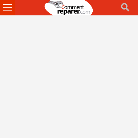
Ouvrir
le
menu