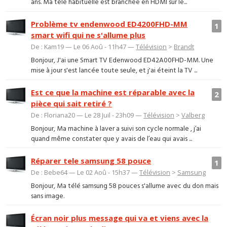
ans. Ma télé habituelle est branchée en HDMI sur le...
Problème tv endenwood ED4200FHD-MM
1
smart wifi qui ne s'allume plus
De : Kam19 — Le 06 Aoû - 11h47 —
Télévision
>
Brandt
Bonjour, J'ai une Smart TV Edenwood ED42A00FHD-MM. Une
mise à jour s'est lancée toute seule, et j'ai éteint la TV ...
Est ce que la machine est réparable avec la
2
pièce qui sait retiré ?
De : Floriana20 — Le 28 Juil - 23h09 —
Télévision
>
Valberg
Bonjour, Ma machine à laver a suivi son cycle normale , j’ai
quand même constater que y avais de l’eau qui avais ...
Réparer tele samsung 58 pouce
1
De : Bebe64 — Le 02 Aoû - 15h37 —
Télévision
>
Samsung
Bonjour, Ma télé samsung 58 pouces s'allume avec du don mais
sans image.
Écran noir plus message qui va et viens avec la