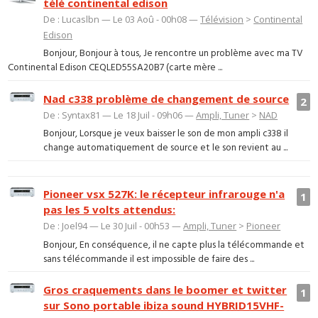
télé continental edison
De : Lucaslbn — Le 03 Aoû - 00h08 —
Télévision
>
Continental
Edison
Bonjour, Bonjour à tous, Je rencontre un problème avec ma TV
Continental Edison CEQLED55SA20B7 (carte mère ...
Nad c338 problème de changement de source
2
De : Syntax81 — Le 18 Juil - 09h06 —
Ampli, Tuner
>
NAD
Bonjour, Lorsque je veux baisser le son de mon ampli c338 il
change automatiquement de source et le son revient au ...
Pioneer vsx 527K: le récepteur infrarouge n'a
1
pas les 5 volts attendus:
De : Joel94 — Le 30 Juil - 00h53 —
Ampli, Tuner
>
Pioneer
Bonjour, En conséquence, il ne capte plus la télécommande et
sans télécommande il est impossible de faire des ...
Gros craquements dans le boomer et twitter
1
sur Sono portable ibiza sound HYBRID15VHF-