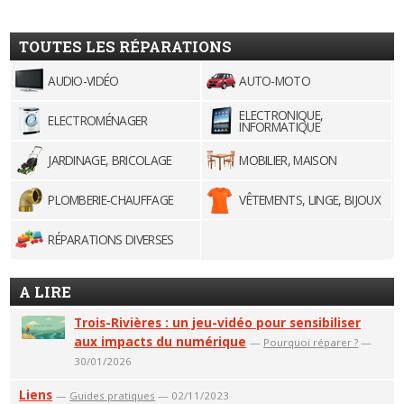
TOUTES LES RÉPARATIONS
AUDIO-VIDÉO
AUTO-MOTO
ELECTRONIQUE,
ELECTROMÉNAGER
INFORMATIQUE
JARDINAGE, BRICOLAGE
MOBILIER, MAISON
PLOMBERIE-CHAUFFAGE
VÊTEMENTS, LINGE, BIJOUX
RÉPARATIONS DIVERSES
A LIRE
Trois-Rivières : un jeu-vidéo pour sensibiliser
aux impacts du numérique
—
Pourquoi réparer ?
—
30/01/2026
Liens
—
Guides pratiques
— 02/11/2023