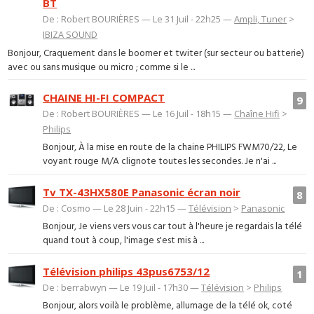
BT
De : Robert BOURIÈRES — Le 31 Juil - 22h25 —
Ampli, Tuner
>
IBIZA SOUND
Bonjour, Craquement dans le boomer et twiter (sur secteur ou batterie)
avec ou sans musique ou micro ; comme si le ...
CHAINE HI-FI COMPACT
9
De : Robert BOURIÈRES — Le 16 Juil - 18h15 —
Chaîne Hifi
>
Philips
Bonjour, À la mise en route de la chaine PHILIPS FWM70/22, Le
voyant rouge M/A clignote toutes les secondes. Je n'ai ...
Tv TX-43HX580E Panasonic écran noir
8
De : Cosmo — Le 28 Juin - 22h15 —
Télévision
>
Panasonic
Bonjour, Je viens vers vous car tout à l'heure je regardais la télé
quand tout à coup, l'image s'est mis à ...
Télévision philips 43pus6753/12
1
De : berrabwyn — Le 19 Juil - 17h30 —
Télévision
>
Philips
Bonjour, alors voilà le problème, allumage de la télé ok, coté