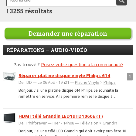
13255 résultats
Demander une réparation
RÉPARATIONS — AUDIO-VIDÉO
Pas trouvé ?
Posez votre question à la communauté
Réparer platine disque vinyle Philips 614
1
De : DD — Le 06 Aoû - 19h21 —
Platine Vinyle
>
Philips
Bonjour, J'ai une platine disque 614 Philips. Je souhaite la
remettre en service. A la première remise le disque à ...
HDMI télé Grandin LED19TD1060E (T)
De : Philforever — Hier - 14h08 —
Télévision
>
Grandin
Bonjour, J'ai une télé LED Grandin qui doit avoir peut-être 10