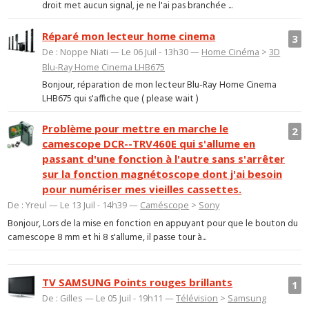
droit met aucun signal, je ne l'ai pas branchée ...
Réparé mon lecteur home cinema
3
De : Noppe Niati — Le 06 Juil - 13h30 —
Home Cinéma
>
3D
Blu-Ray Home Cinema LHB675
Bonjour, réparation de mon lecteur Blu-Ray Home Cinema
LHB675 qui s'affiche que ( please wait )
Problème pour mettre en marche le
2
camescope DCR--TRV460E qui s'allume en
passant d'une fonction à l'autre sans s'arrêter
sur la fonction magnétoscope dont j'ai besoin
pour numériser mes vieilles cassettes.
De : Yreul — Le 13 Juil - 14h39 —
Caméscope
>
Sony
Bonjour, Lors de la mise en fonction en appuyant pour que le bouton du
camescope 8 mm et hi 8 s'allume, il passe tour à...
TV SAMSUNG Points rouges brillants
1
De : Gilles — Le 05 Juil - 19h11 —
Télévision
>
Samsung