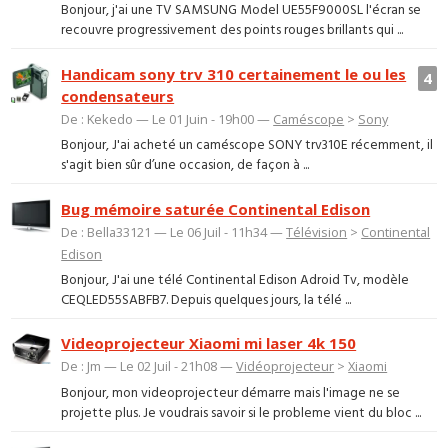
Bonjour, j'ai une TV SAMSUNG Model UE55F9000SL l'écran se
recouvre progressivement des points rouges brillants qui ...
Handicam sony trv 310 certainement le ou les
4
condensateurs
De : Kekedo — Le 01 Juin - 19h00 —
Caméscope
>
Sony
Bonjour, J'ai acheté un caméscope SONY trv310E récemment, il
s'agit bien sûr d’une occasion, de façon à ...
Bug mémoire saturée Continental Edison
De : Bella33121 — Le 06 Juil - 11h34 —
Télévision
>
Continental
Edison
Bonjour, J'ai une télé Continental Edison Adroid Tv, modèle
CEQLED55SABFB7. Depuis quelques jours, la télé ...
Videoprojecteur Xiaomi mi laser 4k 150
De : Jm — Le 02 Juil - 21h08 —
Vidéoprojecteur
>
Xiaomi
Bonjour, mon videoprojecteur démarre mais l'image ne se
projette plus. Je voudrais savoir si le probleme vient du bloc ...