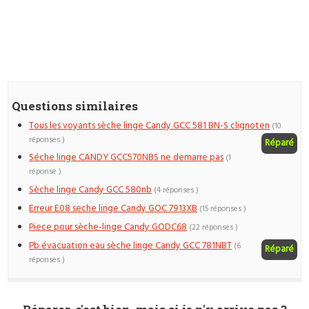
Questions similaires
Tous les voyants sèche linge Candy GCC 581 BN-S clignoten
(10
réponses )
Réparé
Séche linge CANDY GCC570NBS ne demarre pas
(1
réponse )
Sèche linge Candy GCC 580nb
(4 réponses )
Erreur E08 seche linge Candy GOC 7913XB
(15 réponses )
Piece pour sèche-linge Candy GODC68
(22 réponses )
Pb évacuation eau sèche linge Candy GCC 781NBT
(6
Réparé
réponses )