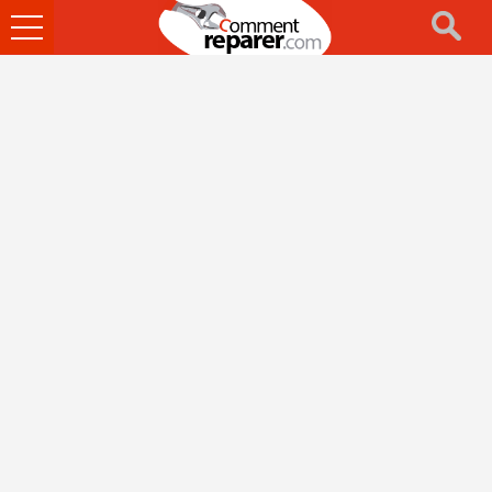
Ouvrir
le
menu