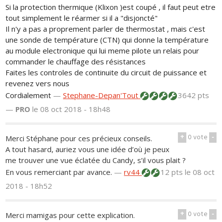
Si la protection thermique (Klixon )est coupé , il faut peut etre
tout simplement le réarmer si il a "disjoncté"
Il n'y a pas a proprement parler de thermostat , mais c'est
une sonde de température (CTN) qui donne la température
au module electronique qui lui meme pilote un relais pour
commander le chauffage des résistances
Faites les controles de continuite du circuit de puissance et
revenez vers nous
Cordialement
—
Stephane-Depan'Tout
3642 pts
—
PRO
le 08 oct 2018 - 18h48
+
0
vote
-
Merci Stéphane pour ces précieux conseils.
A tout hasard, auriez vous une idée d’où je peux
me trouver une vue éclatée du Candy, s’il vous plait ?
En vous remerciant par avance.
—
rv44
12 pts
le 08 oct
2018 - 18h52
+
0
vote
-
Merci mamigas pour cette explication.