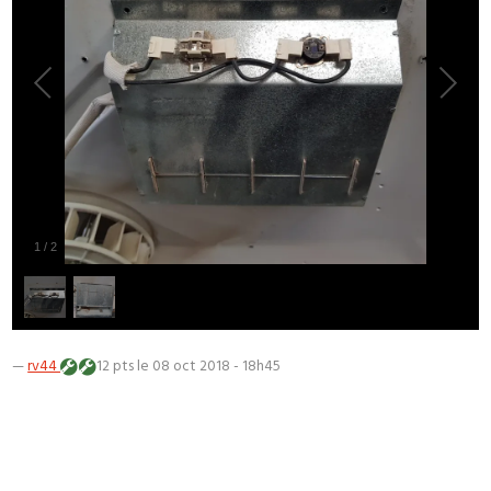
1
/
2
—
rv44
12 pts
le 08 oct 2018 - 18h45