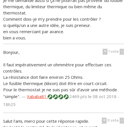
Je me demande aussi si ça ne pourrait pas provenir du fusible
thermique, du limiteur thermique ou bien même du
thermostat.
Comment dois-je m’y prendre pour les contrôler ?
si quelqu'un a une autre idée, je suis preneur.
en vous remerciant par avance.
bien a vous.
+
1
vote
-
Bonjour,
Il faut impérativement un ohmmètre pour effectuer ces
contrôles.
La résistance doit faire environ 25 Ohms.
Le fusible thermique (klixon) doit être en court-circuit.
Pour le thermostat je ne suis pas sûr d'avoir une méthode
"simple".
—
Xababa81
2469 pts
le 08 oct 2018 -
18h25
+
0
vote
-
Salut l’ami, merci pour cette réponse rapide.