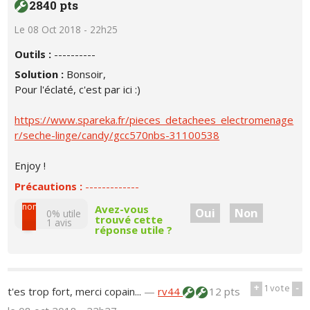
2840 pts
Le 08 Oct 2018 - 22h25
Outils :
----------
Solution :
Bonsoir,
Pour l'éclaté, c'est par ici :)
https://www.spareka.fr/pieces_detachees_electromenage
r/seche-linge/candy/gcc570nbs-31100538
Enjoy !
Précautions :
-------------
non
Avez-vous
Oui
Non
0% utile
trouvé cette
1
avis
réponse utile ?
oui
+
1
vote
-
t'es trop fort, merci copain...
—
rv44
12 pts