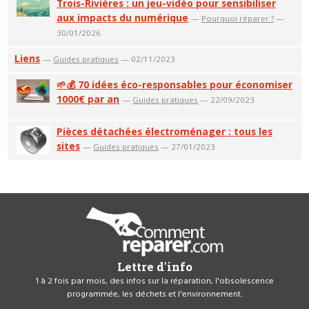
Trois-Rivières : un jeu-vidéo pour sensibiliser
aux impacts du numérique
—
Pourquoi réparer ?
—
30/01/2026
Liens
—
Guides pratiques
— 02/11/2023
🌱💰 70 idées éco-responsables pour économiser
1000€ par an
—
Guides pratiques
— 22/09/2023
Pièces détachées électroménager : tous les
sites
—
Guides pratiques
— 27/01/2023
Lettre d'info
1 à 2 fois par mois, des infos sur la réparation, l'obsolescence
programmée, les déchets et l'environnement.