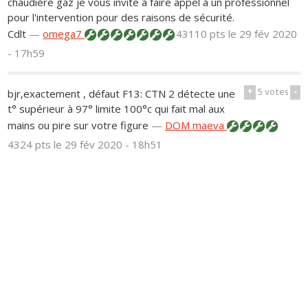
chaudière gaz je vous invite à faire appel à un professionnel
pour l'intervention pour des raisons de sécurité.
Cdlt
—
omega7
43110 pts
le 29 fév 2020
- 17h59
+
5
votes
-
bjr,exactement , défaut F13: CTN 2 détecte une
t° supérieur à 97° limite 100°c qui fait mal aux
mains ou pire sur votre figure
—
DOM maeva
4324 pts
le 29 fév 2020 - 18h51