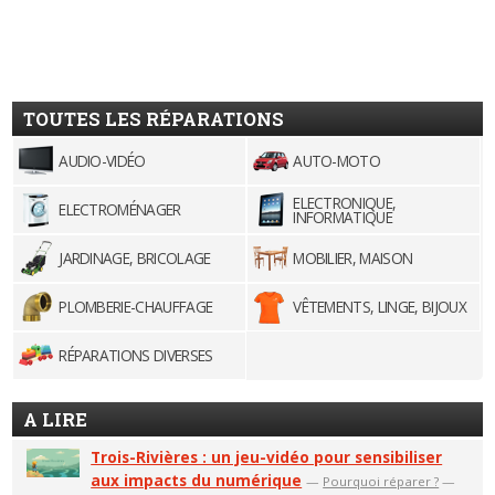
TOUTES LES RÉPARATIONS
AUDIO-VIDÉO
AUTO-MOTO
ELECTRONIQUE,
ELECTROMÉNAGER
INFORMATIQUE
JARDINAGE, BRICOLAGE
MOBILIER, MAISON
PLOMBERIE-CHAUFFAGE
VÊTEMENTS, LINGE, BIJOUX
RÉPARATIONS DIVERSES
A LIRE
Trois-Rivières : un jeu-vidéo pour sensibiliser
aux impacts du numérique
—
Pourquoi réparer ?
—