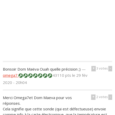
+
3
votes
-
Bonsoir Dom Maëva Ouah quelle précision ;)
—
omega7
43110 pts
le 29 fév
2020 - 20h04
+
2
votes
-
Merci Omega7et Dom Maeva pour vos
réponses.
Cela signifie que cette sonde (qui est défectueuse) envoie
comme info à la carte électronique, que la température est