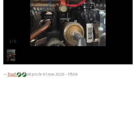
1
/
1
—
Touf
26 pts
le 01 mar 2020 - 17h56