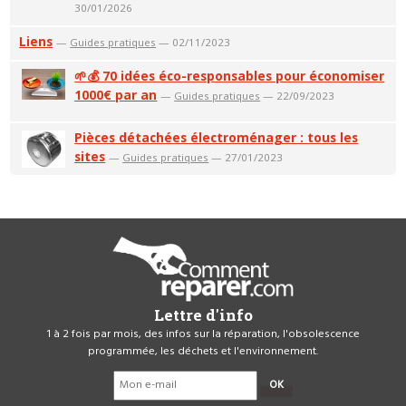
30/01/2026
Liens
—
Guides pratiques
— 02/11/2023
🌱💰 70 idées éco-responsables pour économiser
1000€ par an
—
Guides pratiques
— 22/09/2023
Pièces détachées électroménager : tous les
sites
—
Guides pratiques
— 27/01/2023
Lettre d'info
1 à 2 fois par mois, des infos sur la réparation, l'obsolescence
programmée, les déchets et l'environnement.
OK