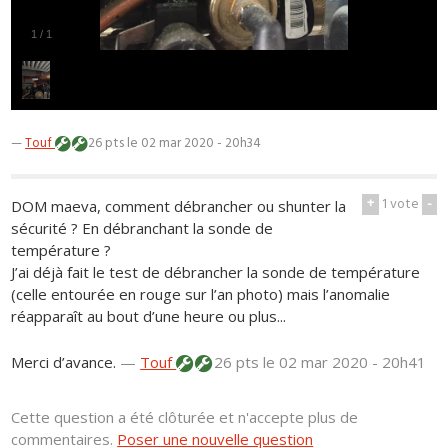
1
/
1
—
Touf
26 pts
le 02 mar 2020 - 20h34
+
1
vote
-
DOM maeva, comment débrancher ou shunter la
sécurité ? En débranchant la sonde de
température ?
J’ai déjà fait le test de débrancher la sonde de température
(celle entourée en rouge sur l’an photo) mais l’anomalie
réapparaît au bout d’une heure ou plus...
Merci d’avance.
—
Touf
26 pts
le 02 mar 2020 - 20h41
Cette question a été clôturée et n'accepte plus de
commentaires.
Poser une nouvelle question