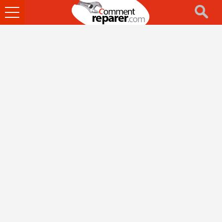
Ouvrir
le
menu