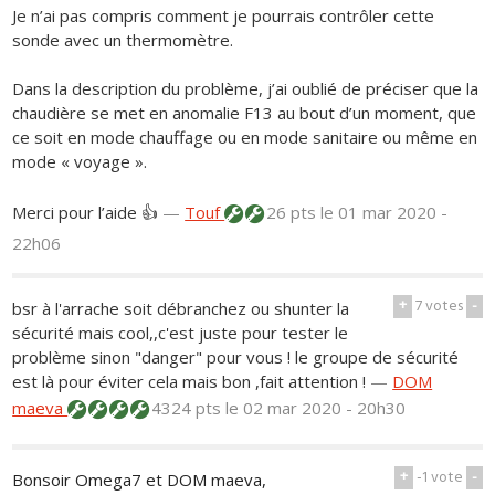
Je n’ai pas compris comment je pourrais contrôler cette
sonde avec un thermomètre.
Dans la description du problème, j’ai oublié de préciser que la
chaudière se met en anomalie F13 au bout d’un moment, que
ce soit en mode chauffage ou en mode sanitaire ou même en
mode « voyage ».
Merci pour l’aide 👍
—
Touf
26 pts
le 01 mar 2020 -
22h06
+
7
votes
-
bsr à l'arrache soit débranchez ou shunter la
sécurité mais cool,,c'est juste pour tester le
problème sinon "danger" pour vous ! le groupe de sécurité
est là pour éviter cela mais bon ,fait attention !
—
DOM
maeva
4324 pts
le 02 mar 2020 - 20h30
+
-1
vote
-
Bonsoir Omega7 et DOM maeva,