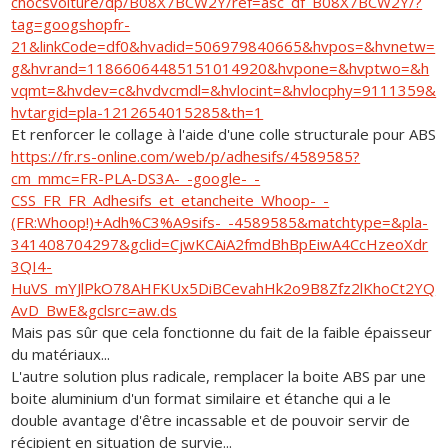
chocsvoiture/dp/B08X7BCW2Y/ref=asc_df_B08X7BCW2Y/?
tag=googshopfr-
21&linkCode=df0&hvadid=506979840665&hvpos=&hvnetw=
g&hvrand=11866064485151014920&hvpone=&hvptwo=&h
vqmt=&hvdev=c&hvdvcmdl=&hvlocint=&hvlocphy=9111359&
hvtargid=pla-1212654015285&th=1
Et renforcer le collage à l'aide d'une colle structurale pour ABS
https://fr.rs-online.com/web/p/adhesifs/4589585?
cm_mmc=FR-PLA-DS3A-_-google-_-
CSS_FR_FR_Adhesifs_et_etancheite_Whoop-_-
(FR:Whoop!)+Adh%C3%A9sifs-_-4589585&matchtype=&pla-
341408704297&gclid=CjwKCAiA2fmdBhBpEiwA4CcHzeoXdr
3QI4-
HuVS_mYJlPkO78AHFKUx5DiBCevahHk2o9B8Zfz2lKhoCt2YQ
AvD_BwE&gclsrc=aw.ds
Mais pas sûr que cela fonctionne du fait de la faible épaisseur
du matériaux...
L'autre solution plus radicale, remplacer la boite ABS par une
boite aluminium d'un format similaire et étanche qui a le
double avantage d'être incassable et de pouvoir servir de
récipient en situation de survie...