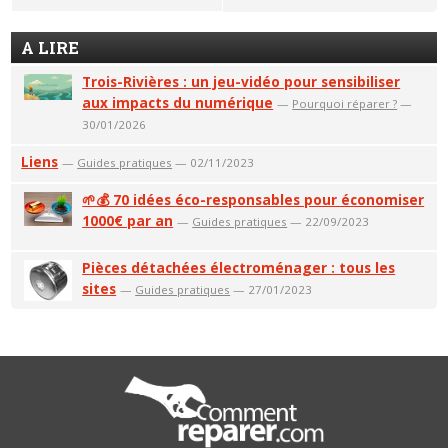
A LIRE
Trois-Rivières : un jeu-vidéo pour sensibiliser
aux impacts du numérique
—
Pourquoi réparer ?
—
30/01/2026
Liens
—
Guides pratiques
— 02/11/2023
🌱💰 70 idées éco-responsables pour économiser
1000€ par an
—
Guides pratiques
— 22/09/2023
Pièces détachées électroménager : tous les
sites
—
Guides pratiques
— 27/01/2023