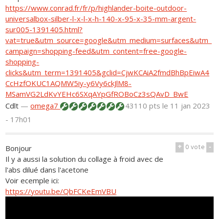
https://www.conrad.fr/fr/p/highlander-boite-outdoor-
universalbox-silber-l-x-l-x-h-140-x-95-x-35-mm-argent-
sur005-1391405.html?
vat=true&utm_source=google&utm_medium=surfaces&utm_
campaign=shopping-feed&utm_content=free-google-
shopping-
clicks&utm_term=1391405&gclid=CjwKCAiA2fmdBhBpEiwA4
CcHzfOKUC1AQMW5iy-y6Vy6ckJlM8-
MSamVG2LdKvYEHc6SXqAYpGfROBoCz3sQAvD_BwE
Cdlt
—
omega7
43110 pts
le 11 jan 2023
- 17h01
+
0
vote
-
Bonjour
Il y a aussi la solution du collage à froid avec de
l'abs dilué dans l'acetone
Voir ecemple ici:
https://youtu.be/QbFCKeEmVBU