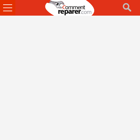
Ouvrir
le
menu