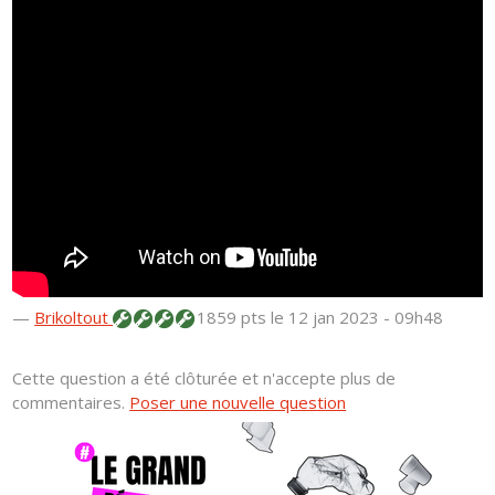
—
Brikoltout
1859 pts
le 12 jan 2023 - 09h48
Cette question a été clôturée et n'accepte plus de
commentaires.
Poser une nouvelle question