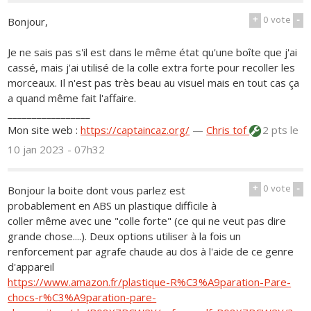
+
0
vote
-
Bonjour,
Je ne sais pas s'il est dans le même état qu'une boîte que j'ai
cassé, mais j'ai utilisé de la colle extra forte pour recoller les
morceaux. Il n'est pas très beau au visuel mais en tout cas ça
a quand même fait l'affaire.
_________________
Mon site web :
https://captaincaz.org/
—
Chris tof
2 pts
le
10 jan 2023 - 07h32
+
0
vote
-
Bonjour la boite dont vous parlez est
probablement en ABS un plastique difficile à
coller même avec une "colle forte" (ce qui ne veut pas dire
grande chose....). Deux options utiliser à la fois un
renforcement par agrafe chaude au dos à l'aide de ce genre
d'appareil
https://www.amazon.fr/plastique-R%C3%A9paration-Pare-
chocs-r%C3%A9paration-pare-