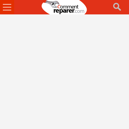
Ouvrir
le
menu