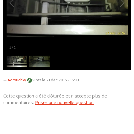
1
/
2
—
Adrouchky
9 pts
le 21 déc 2016 - 16h13
Cette question a été clôturée et n'accepte plus de
commentaires.
Poser une nouvelle question