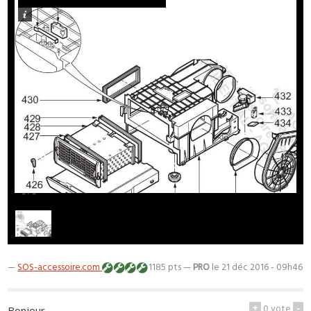
1
/
1
—
SOS-accessoire.com
1185 pts —
PRO
le 21 déc 2016 - 09h46
+
0
vote
-
Bonjour