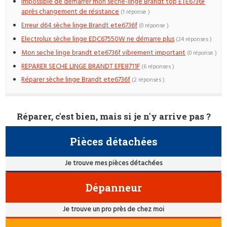
Impossible de démarrer mon sèche-linge Brandt top ETE6736F
après changement de résistance
(1 réponse )
Erreur d64 sèche linge Brandt ete6736f
(0 réponse )
Electrolux sèche linge EDC67550W ne démarre plus
(24 réponses )
Mon seche linge brandt ete6736f vibrement important
(0 réponse )
REPARER SECHE LINGE BRANDT EFE8711F
(6 réponses )
Réparer sèche linge Brandt ete6736f
(2 réponses )
Réparer, c'est bien, mais si je n'y arrive pas ?
Pièces détachées
Je trouve mes pièces détachées
Dépanneur
Je trouve un pro près de chez moi