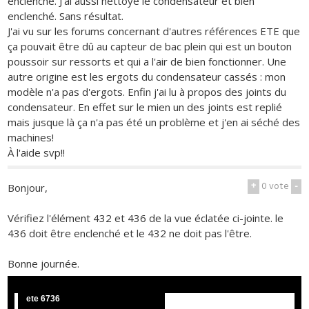
enclenché. J'ai aussi nettoyé le condensateur et bien
enclenché. Sans résultat.
J'ai vu sur les forums concernant d'autres références ETE que
ça pouvait être dû au capteur de bac plein qui est un bouton
poussoir sur ressorts et qui a l'air de bien fonctionner. Une
autre origine est les ergots du condensateur cassés : mon
modèle n'a pas d'ergots. Enfin j'ai lu à propos des joints du
condensateur. En effet sur le mien un des joints est replié
mais jusque là ça n'a pas été un problème et j'en ai séché des
machines!
À l'aide svp!!
+
0
vote
-
Bonjour,
Vérifiez l'élément 432 et 436 de la vue éclatée ci-jointe. le
436 doit être enclenché et le 432 ne doit pas l'être.
Bonne journée.
ete 6736