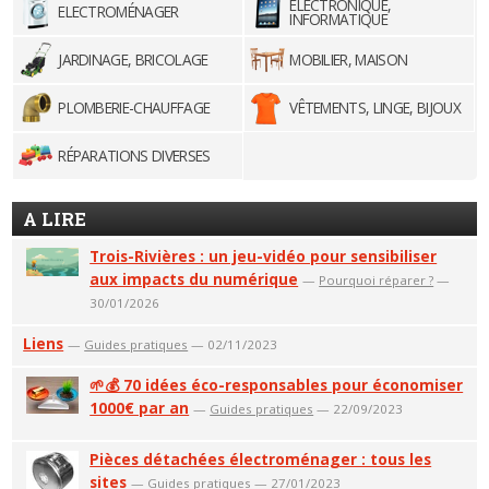
ELECTRONIQUE,
ELECTROMÉNAGER
INFORMATIQUE
JARDINAGE, BRICOLAGE
MOBILIER, MAISON
PLOMBERIE-CHAUFFAGE
VÊTEMENTS, LINGE, BIJOUX
RÉPARATIONS DIVERSES
A LIRE
Trois-Rivières : un jeu-vidéo pour sensibiliser
aux impacts du numérique
—
Pourquoi réparer ?
—
30/01/2026
Liens
—
Guides pratiques
— 02/11/2023
🌱💰 70 idées éco-responsables pour économiser
1000€ par an
—
Guides pratiques
— 22/09/2023
Pièces détachées électroménager : tous les
sites
—
Guides pratiques
— 27/01/2023