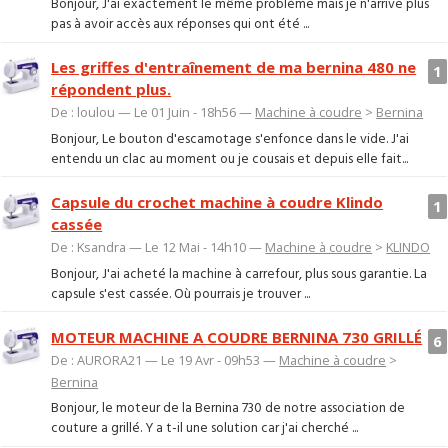
Bonjour, J'ai exactement le même problème mais je n'arrive plus
pas à avoir accès aux réponses qui ont été ...
Les griffes d'entraînement de ma bernina 480 ne
1
répondent plus.
De : loulou — Le 01 Juin - 18h56 —
Machine à coudre
>
Bernina
Bonjour, Le bouton d'escamotage s'enfonce dans le vide. J'ai
entendu un clac au moment ou je cousais et depuis elle fait...
Capsule du crochet machine à coudre Klindo
1
cassée
De : Ksandra — Le 12 Mai - 14h10 —
Machine à coudre
>
KLINDO
Bonjour, J'ai acheté la machine à carrefour, plus sous garantie. La
capsule s'est cassée. Où pourrais je trouver ...
MOTEUR MACHINE A COUDRE BERNINA 730 GRILLÉ
6
De : AURORA21 — Le 19 Avr - 09h53 —
Machine à coudre
>
Bernina
Bonjour, le moteur de la Bernina 730 de notre association de
couture a grillé. Y a t-il une solution car j'ai cherché ...