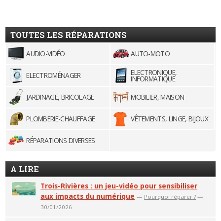
TOUTES LES RÉPARATIONS
AUDIO-VIDÉO
AUTO-MOTO
ELECTRONIQUE,
ELECTROMÉNAGER
INFORMATIQUE
JARDINAGE, BRICOLAGE
MOBILIER, MAISON
PLOMBERIE-CHAUFFAGE
VÊTEMENTS, LINGE, BIJOUX
RÉPARATIONS DIVERSES
A LIRE
Trois-Rivières : un jeu-vidéo pour sensibiliser
aux impacts du numérique
—
Pourquoi réparer ?
—
30/01/2026