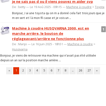
je ne sais pas d ou il viens pouvez m aider svp
De : betty — Le 19 Aoû 2025 - 09h15 —
Machine à coudre
>
Toyota
Bonjour, J ai une toyota qu on m a donné cela fait trois jours que je
m en sert et l à mon fil casse et je vois un ...
Machine à coudre HUSQVARNA 2000, est en
1
marche arrière, le bouton de
réglageavant/arrière ne fonctionne plus
De : Marijo — Le 16 Juin 2025 - 18h51 —
Machine à coudre
>
Husqvarna
Bonjour, je viens de retrouver ma machine qui n'avait pas été utilisée
depuis un an sur la position marche arrière. ...
«
1
2
3
4
5
6
7
8
...
26
27
»