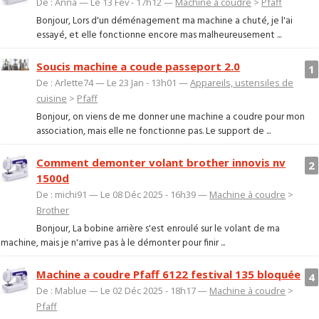
De : Anna — Le 13 Fév - 17h12 —
Machine à coudre
>
Pfaff
Bonjour, Lors d'un déménagement ma machine a chuté, je l'ai
essayé, et elle fonctionne encore mas malheureusement ...
Soucis machine a coude passeport 2.0
1
De : Arlette74 — Le 23 Jan - 13h01 —
Appareils, ustensiles de
cuisine
>
Pfaff
Bonjour, on viens de me donner une machine a coudre pour mon
association, mais elle ne fonctionne pas. Le support de ...
Comment demonter volant brother innovis nv
2
1500d
De : michi91 — Le 08 Déc 2025 - 16h39 —
Machine à coudre
>
Brother
Bonjour, La bobine arrière s'est enroulé sur le volant de ma
machine, mais je n'arrive pas à le démonter pour finir ...
Machine a coudre Pfaff 6122 festival 135 bloquée
4
De : Mablue — Le 02 Déc 2025 - 18h17 —
Machine à coudre
>
Pfaff