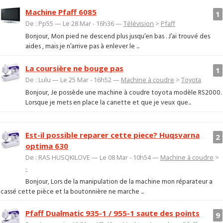
Machine Pfaff 6085
1
De : Pp55 — Le 28 Mar - 16h36 —
Télévision
>
Pfaff
Bonjour, Mon pied ne descend plus jusqu’en bas . J’ai trouvé des
aides , mais je n’arrive pas à enlever le ...
La coursière ne bouge pas
1
De : Lulu — Le 25 Mar - 16h52 —
Machine à coudre
>
Toyota
Bonjour, Je possède une machine à coudre toyota modèle RS2000.
Lorsque je mets en place la canette et que je veux que...
Est-il possible reparer cette piece? Huqsvarna
2
optima 630
De : RAS HUSQKILOVE — Le 08 Mar - 10h54 —
Machine à coudre
>
-
Bonjour, Lors de la manipulation de la machine mon réparateur a
cassé cette pièce et la boutonnière ne marche ...
Pfaff Dualmatic 935-1 / 955-1 saute des points
9