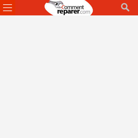
Ouvrir
le
menu