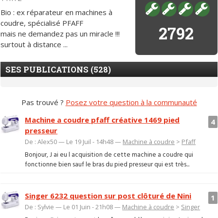
Bio : ex réparateur en machines à
coudre, spécialisé PFAFF
2792
mais ne demandez pas un miracle !!!
surtout à distance ...
SES PUBLICATIONS (528)
Pas trouvé ?
Posez votre question à la communauté
Machine a coudre pfaff créative 1469 pied
4
presseur
De : Alex50 — Le 19 Juil - 14h48 —
Machine à coudre
>
Pfaff
Bonjour, J ai eu l acquisition de cette machine a coudre qui
fonctionne bien sauf le bras du pied presseur qui est très...
Singer 6232 question sur post clôturé de Nini
1
De : Sylvie — Le 01 Juin - 21h08 —
Machine à coudre
>
Singer