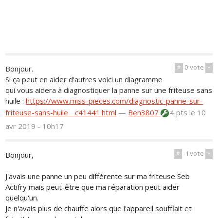
+
0
vote
-
Bonjour.
Si ça peut en aider d'autres voici un diagramme
qui vous aidera à diagnostiquer la panne sur une friteuse sans
huile :
https://www.miss-pieces.com/diagnostic-panne-sur-
friteuse-sans-huile__c41441.html
—
Ben3807
4 pts
le 10
avr 2019 - 10h17
+
-1
vote
-
Bonjour,
J'avais une panne un peu différente sur ma friteuse Seb
Actifry mais peut-être que ma réparation peut aider
quelqu'un.
Je n'avais plus de chauffe alors que l'appareil soufflait et