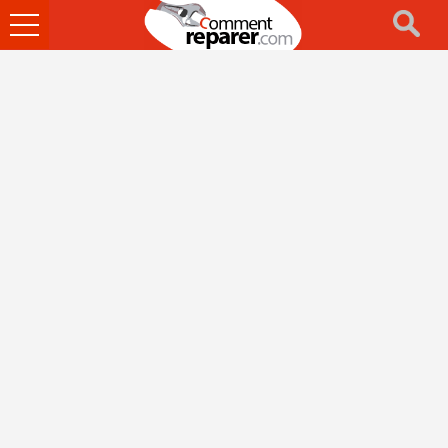
Ouvrir
le
menu