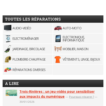
TOUTES LES RÉPARATIONS
AUDIO-VIDÉO
AUTO-MOTO
ELECTRONIQUE,
ELECTROMÉNAGER
INFORMATIQUE
JARDINAGE, BRICOLAGE
MOBILIER, MAISON
PLOMBERIE-CHAUFFAGE
VÊTEMENTS, LINGE, BIJOUX
RÉPARATIONS DIVERSES
A LIRE
Trois-Rivières : un jeu-vidéo pour sensibiliser
aux impacts du numérique
—
Pourquoi réparer ?
—
30/01/2026