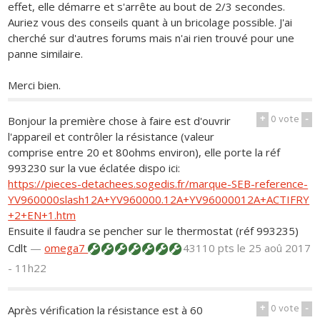
effet, elle démarre et s'arrête au bout de 2/3 secondes.
Auriez vous des conseils quant à un bricolage possible. J'ai
cherché sur d'autres forums mais n'ai rien trouvé pour une
panne similaire.
Merci bien.
+
0
vote
-
Bonjour la première chose à faire est d'ouvrir
l'appareil et contrôler la résistance (valeur
comprise entre 20 et 80ohms environ), elle porte la réf
993230 sur la vue éclatée dispo ici:
https://pieces-detachees.sogedis.fr/marque-SEB-reference-
YV960000slash12A+YV960000.12A+YV96000012A+ACTIFRY
+2+EN+1.htm
Ensuite il faudra se pencher sur le thermostat (réf 993235)
Cdlt
—
omega7
43110 pts
le 25 aoû 2017
- 11h22
+
0
vote
-
Après vérification la résistance est à 60