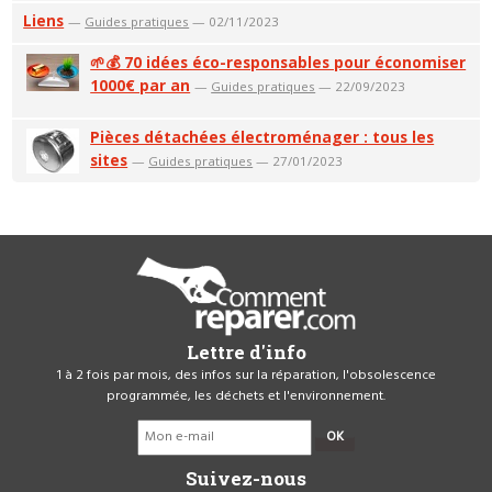
Liens
—
Guides pratiques
— 02/11/2023
🌱💰 70 idées éco-responsables pour économiser
1000€ par an
—
Guides pratiques
— 22/09/2023
Pièces détachées électroménager : tous les
sites
—
Guides pratiques
— 27/01/2023
Lettre d'info
1 à 2 fois par mois, des infos sur la réparation, l'obsolescence
programmée, les déchets et l'environnement.
OK
Suivez-nous