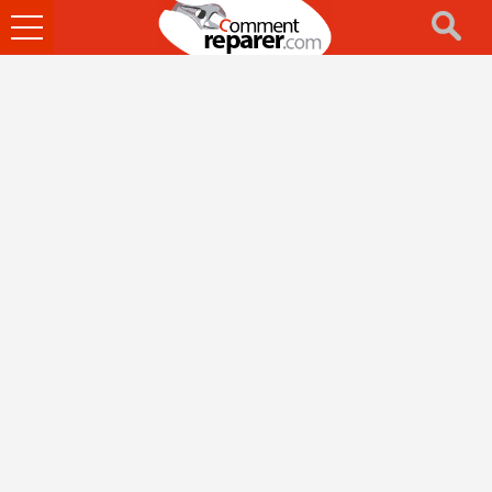
Ouvrir
le
menu