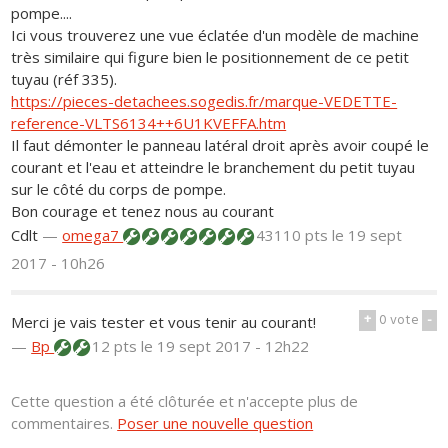
pompe....
Ici vous trouverez une vue éclatée d'un modèle de machine
très similaire qui figure bien le positionnement de ce petit
tuyau (réf 335).
https://pieces-detachees.sogedis.fr/marque-VEDETTE-
reference-VLTS6134++6U1KVEFFA.htm
Il faut démonter le panneau latéral droit après avoir coupé le
courant et l'eau et atteindre le branchement du petit tuyau
sur le côté du corps de pompe.
Bon courage et tenez nous au courant
Cdlt
—
omega7
43110 pts
le 19 sept
2017 - 10h26
+
0
vote
-
Merci je vais tester et vous tenir au courant!
—
Bp
12 pts
le 19 sept 2017 - 12h22
Cette question a été clôturée et n'accepte plus de
commentaires.
Poser une nouvelle question