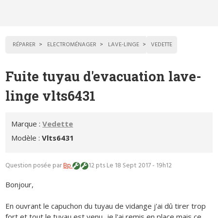
RÉPARER
ELECTROMÉNAGER
LAVE-LINGE
VEDETTE
Fuite tuyau d'evacuation lave-
linge vlts6431
Marque :
Vedette
Modèle :
Vlts6431
Question posée par
Bp
12 pts
Le 18 Sept 2017 - 19h12
Bonjour,
En ouvrant le capuchon du tuyau de vidange j'ai dû tirer trop
fort et tout le tuyau est venu...je l'ai remis en place mais ce