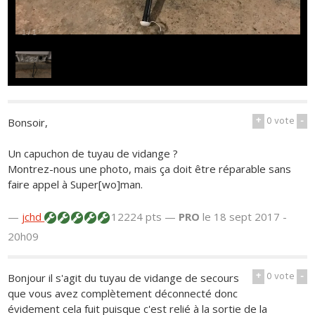
1
/
1
+
0
vote
-
Bonsoir,
Un capuchon de tuyau de vidange ?
Montrez-nous une photo, mais ça doit être réparable sans
faire appel à Super[wo]man.
—
jchd
12224 pts —
PRO
le 18 sept 2017 -
20h09
+
0
vote
-
Bonjour il s'agit du tuyau de vidange de secours
que vous avez complètement déconnecté donc
évidement cela fuit puisque c'est relié à la sortie de la