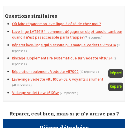
Questions similaires
Où faire réparer mon lave-linge à côté de chez moi ?
Lave linge LVTS6134: comment dégager un objet sous le tambour
quand il n'est pas accessible par la trappe?
(7 réponses )
Réparer lave-linge qui n'essorre plus marque Vedette vlts6134
(3
réponses )
Rinçage supplementaire systematique sur Vedette vlts6134
(2
réponses )
Réparation roulement Vedette vlf7002
(10 réponses )
Réparé
Lave-linge vedette vlt5100wF03, 6 voyants s'allument
(41 réponses )
Réparé
Vidange vedette wlt6103w
(2 réponses )
Réparer, c'est bien, mais si je n'y arrive pas ?
Pièces détachées