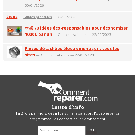
30/01/2026
Liens
—
Guides pratiques
— 02/11/2023
🌱💰 70 idées éco-responsables pour économiser
1000€ par an
—
Guides pratiques
— 22/09/2023
Pièces détachées électroménager : tous les
sites
—
Guides pratiques
— 27/01/2023
Lettre d'info
1 à 2 fois par mois, des infos sur la réparation, l'obsolescence
programmée, les déchets et l'environnement.
OK