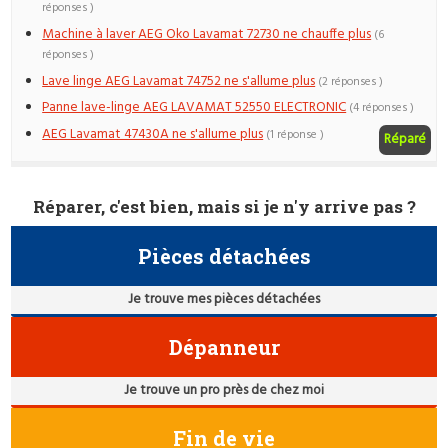
réponses )
Machine à laver AEG Oko Lavamat 72730 ne chauffe plus
(6
réponses )
Lave linge AEG Lavamat 74752 ne s'allume plus
(2 réponses )
Panne lave-linge AEG LAVAMAT 52550 ELECTRONIC
(4 réponses )
AEG Lavamat 47430A ne s'allume plus
(1 réponse )
Réparé
Réparer, c'est bien, mais si je n'y arrive pas ?
Pièces détachées
Je trouve mes pièces détachées
Dépanneur
Je trouve un pro près de chez moi
Fin de vie