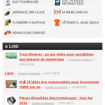
ELECTRONIQUE,
ELECTROMÉNAGER
INFORMATIQUE
JARDINAGE, BRICOLAGE
MOBILIER, MAISON
PLOMBERIE-CHAUFFAGE
VÊTEMENTS, LINGE, BIJOUX
RÉPARATIONS DIVERSES
A LIRE
Trois-Rivières : un jeu-vidéo pour sensibiliser
aux impacts du numérique
—
Pourquoi réparer ?
—
30/01/2026
Liens
—
Guides pratiques
— 02/11/2023
🌱💰 70 idées éco-responsables pour économiser
1000€ par an
—
Guides pratiques
— 22/09/2023
Pièces détachées électroménager : tous les
sites
—
Guides pratiques
— 27/01/2023