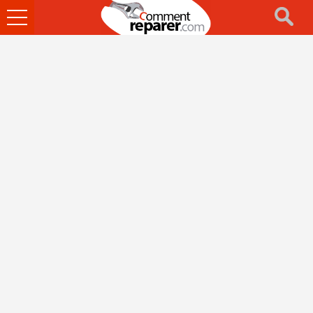
Ouvrir
le
menu