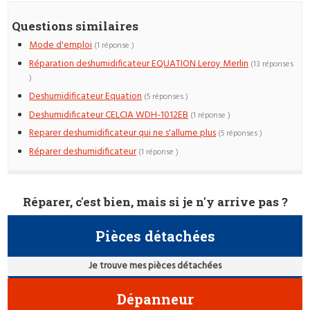
Questions similaires
Mode d'emploi
(1 réponse )
Réparation deshumidificateur EQUATION Leroy Merlin
(13 réponses
)
Deshumidificateur Equation
(5 réponses )
Deshumidificateur CELCIA WDH-1012EB
(1 réponse )
Reparer deshumidificateur qui ne s'allume plus
(5 réponses )
Réparer deshumidificateur
(1 réponse )
Réparer, c'est bien, mais si je n'y arrive pas ?
Pièces détachées
Je trouve mes pièces détachées
Dépanneur