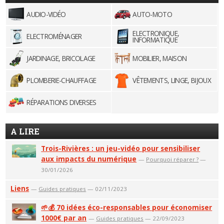
AUDIO-VIDÉO
AUTO-MOTO
ELECTRONIQUE,
ELECTROMÉNAGER
INFORMATIQUE
JARDINAGE, BRICOLAGE
MOBILIER, MAISON
PLOMBERIE-CHAUFFAGE
VÊTEMENTS, LINGE, BIJOUX
RÉPARATIONS DIVERSES
A LIRE
Trois-Rivières : un jeu-vidéo pour sensibiliser
aux impacts du numérique
—
Pourquoi réparer ?
—
30/01/2026
Liens
—
Guides pratiques
— 02/11/2023
🌱💰 70 idées éco-responsables pour économiser
1000€ par an
—
Guides pratiques
— 22/09/2023