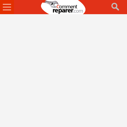
Ouvrir
le
menu