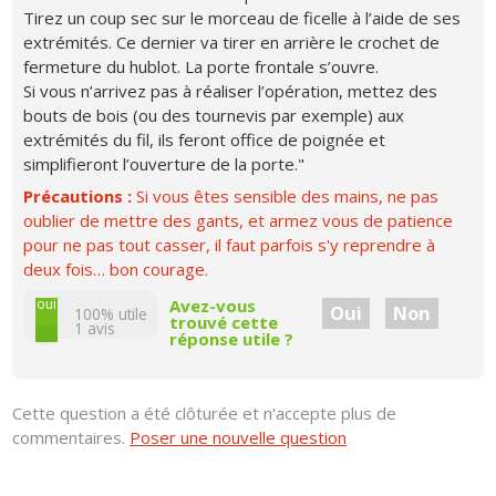
Tirez un coup sec sur le morceau de ficelle à l’aide de ses
extrémités. Ce dernier va tirer en arrière le crochet de
fermeture du hublot. La porte frontale s’ouvre.
Si vous n’arrivez pas à réaliser l’opération, mettez des
bouts de bois (ou des tournevis par exemple) aux
extrémités du fil, ils feront office de poignée et
simplifieront l’ouverture de la porte."
Précautions :
Si vous êtes sensible des mains, ne pas
oublier de mettre des gants, et armez vous de patience
pour ne pas tout casser, il faut parfois s'y reprendre à
deux fois… bon courage.
non
oui
Avez-vous
Oui
Non
100% utile
trouvé cette
1
avis
réponse utile ?
Cette question a été clôturée et n'accepte plus de
commentaires.
Poser une nouvelle question