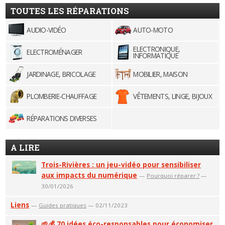
TOUTES LES RÉPARATIONS
AUDIO-VIDÉO
AUTO-MOTO
ELECTRONIQUE,
ELECTROMÉNAGER
INFORMATIQUE
JARDINAGE, BRICOLAGE
MOBILIER, MAISON
PLOMBERIE-CHAUFFAGE
VÊTEMENTS, LINGE, BIJOUX
RÉPARATIONS DIVERSES
A LIRE
Trois-Rivières : un jeu-vidéo pour sensibiliser
aux impacts du numérique
—
Pourquoi réparer ?
—
30/01/2026
Liens
—
Guides pratiques
— 02/11/2023
🌱💰 70 idées éco-responsables pour économiser