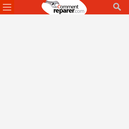
Ouvrir
le
menu