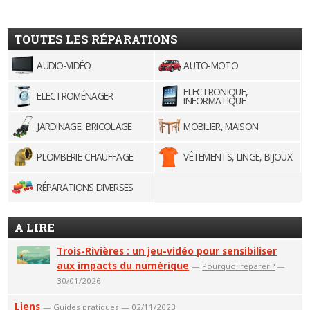
TOUTES LES RÉPARATIONS
AUDIO-VIDÉO
AUTO-MOTO
ELECTRONIQUE,
ELECTROMÉNAGER
INFORMATIQUE
JARDINAGE, BRICOLAGE
MOBILIER, MAISON
PLOMBERIE-CHAUFFAGE
VÊTEMENTS, LINGE, BIJOUX
RÉPARATIONS DIVERSES
A LIRE
Trois-Rivières : un jeu-vidéo pour sensibiliser
aux impacts du numérique
—
Pourquoi réparer ?
—
30/01/2026
Liens
—
Guides pratiques
— 02/11/2023