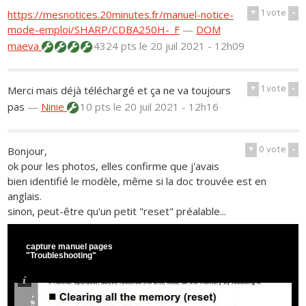
+
1
vote
-
https://mesnotices.20minutes.fr/manuel-notice-
mode-emploi/SHARP/CDBA250H-_F
—
DOM
maeva
4324 pts
le 20 juil 2021 - 12h09
+
1
vote
-
Merci mais déjà téléchargé et ça ne va toujours
pas
—
Ninie
10 pts
le 20 juil 2021 - 12h16
+
0
vote
-
Bonjour,
ok pour les photos, elles confirme que j'avais
bien identifié le modèle, même si la doc trouvée est en
anglais.
sinon, peut-être qu'un petit "reset" préalable...
capture manuel pages
"Troubleshooting"