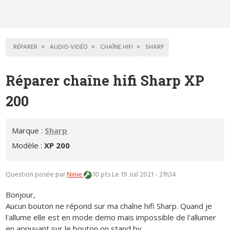
RÉPARER
AUDIO-VIDÉO
CHAÎNE HIFI
SHARP
Réparer chaîne hifi Sharp XP
200
Marque :
Sharp
Modèle :
XP 200
Question posée par
Ninie
10 pts
Le 19 Juil 2021 - 21h34
Bonjour,
Aucun bouton ne répond sur ma chaîne hifi Sharp. Quand je
l'allume elle est en mode demo mais impossible de l'allumer
en appuyant sur le bouton on stand by