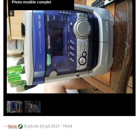
Photo modèle complet
1
/
2
—
Ninie
10 pts
le 20 juil 2021 - 11h34