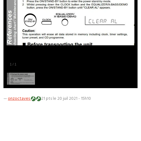
1
/
1
—
onzoctaves
21 pts
le 20 juil 2021 - 15h10