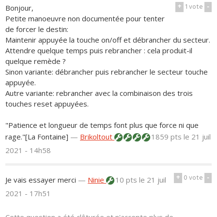
+
1
vote
-
Bonjour,
Petite manoeuvre non documentée pour tenter
de forcer le destin:
Maintenir appuyée la touche on/off et débrancher du secteur.
Attendre quelque temps puis rebrancher : cela produit-il
quelque remède ?
Sinon variante: débrancher puis rebrancher le secteur touche
appuyée.
Autre variante: rebrancher avec la combinaison des trois
touches reset appuyées.
"Patience et longueur de temps font plus que force ni que
rage."[La Fontaine]
—
Brikoltout
1859 pts
le 21 juil
2021 - 14h58
+
0
vote
-
Je vais essayer merci
—
Ninie
10 pts
le 21 juil
2021 - 17h51