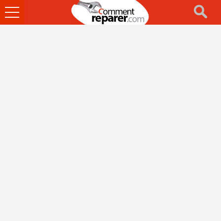
Ouvrir
le
menu