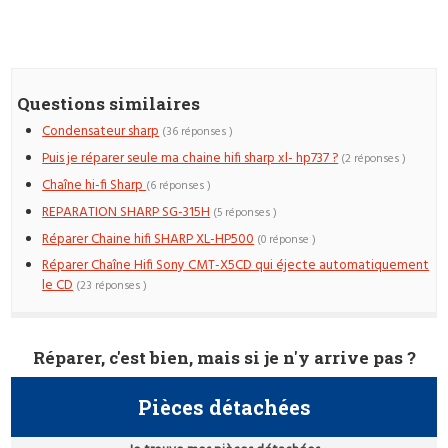
Questions similaires
Condensateur sharp
(36 réponses )
Puis je réparer seule ma chaine hifi sharp xl- hp737 ?
(2 réponses )
Chaîne hi-fi Sharp
(6 réponses )
REPARATION SHARP SG-315H
(5 réponses )
Réparer Chaine hifi SHARP XL-HP500
(0 réponse )
Réparer Chaîne Hifi Sony CMT-X5CD qui éjecte automatiquement
le CD
(23 réponses )
Réparer, c'est bien, mais si je n'y arrive pas ?
Pièces détachées