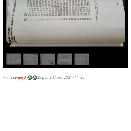
1
/
5
—
masavinest
25 pts
le 17 oct 2021 - 14h35