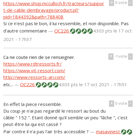
+
0
vote
-
https://www.shop.mcculloch.fr/tracteurs/suppor
t-de-cable-dembrayage/product.pl?
pid=1844392&path=788408
Si ce n'est pas le bon, il lui ressemble, et non disponible. Pas
d'autre commentaire
—
OC226
4303 pts
le 17 oct
2021 - 17h37
+
-1
vote
-
Ca ne coute rien de se renseigner.
https://www.rdtressorts.fr/
https://www.vit-ressort.com/
http://www.ressorts-ari.com/
etc...
—
OC226
4303 pts
le 17 oct 2021 - 17h51
+
0
vote
-
En effet la piece ressemble.
Du coup je n'ai pas regardé le ressort au bout du
câble " 152 ". Etant donné qu'il semble un peu "lâche ", c'est
peut-être lui qui est cassé ?
Par contre il n'a pas l'air très accessible ?
—
masavinest