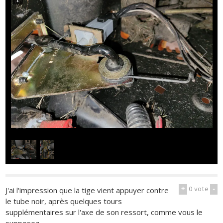
1
/
2
+
0
vote
-
J'ai l'impression que la tige vient appuyer contre
le tube noir, après quelques tours
supplémentaires sur l'axe de son ressort, comme vous le
supposez.