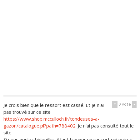
+
0
vote
-
Je crois bien que le ressort est cassé. Et je n'ai
pas trouvé sur ce site
https://www.shop.mcculloch.fr/tondeuses-a-
gazon/catalogue.pl?path=788402.
Je n'ai pas consulté tout le
site.
Si vous voulez bidouiller, il faut trouver un ressort qui puisse