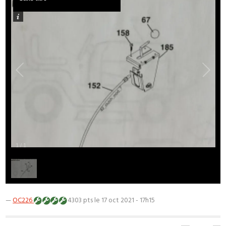
1
/
1
—
OC226
4303 pts
le 17 oct 2021 - 17h15