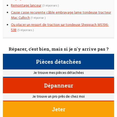
Remontage lanceur
(3 réponses )
Cause casse recurente câble embrayage lame tondeuse tracteur
Mac Culloch
(1 réponse )
Ou placer un ressort de traction sur tondeuse Sheppach MS196-
53B
(5 réponses )
Réparer, c'est bien, mais si je n'y arrive pas ?
Pièces détachées
Je trouve mes pièces détachées
Dépanneur
Je trouve un pro près de chez moi
Jeter