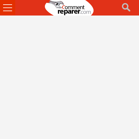
Ouvrir
le
menu