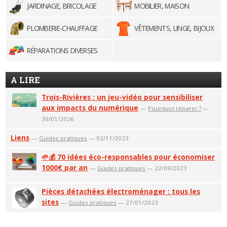
JARDINAGE, BRICOLAGE
MOBILIER, MAISON
PLOMBERIE-CHAUFFAGE
VÊTEMENTS, LINGE, BIJOUX
RÉPARATIONS DIVERSES
A LIRE
Trois-Rivières : un jeu-vidéo pour sensibiliser
aux impacts du numérique
—
Pourquoi réparer ?
—
30/01/2026
Liens
—
Guides pratiques
— 02/11/2023
🌱💰 70 idées éco-responsables pour économiser
1000€ par an
—
Guides pratiques
— 22/09/2023
Pièces détachées électroménager : tous les
sites
—
Guides pratiques
— 27/01/2023