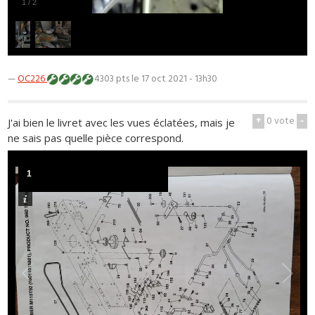
1
/
2
—
OC226
4303 pts
le 17 oct 2021 - 13h30
+
0
vote
-
J'ai bien le livret avec les vues éclatées, mais je
ne sais pas quelle pièce correspond.
1