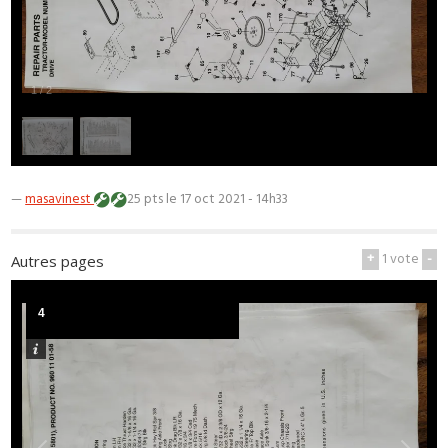
1
/
2
—
masavinest
25 pts
le 17 oct 2021 - 14h33
+
1
vote
-
Autres pages
4