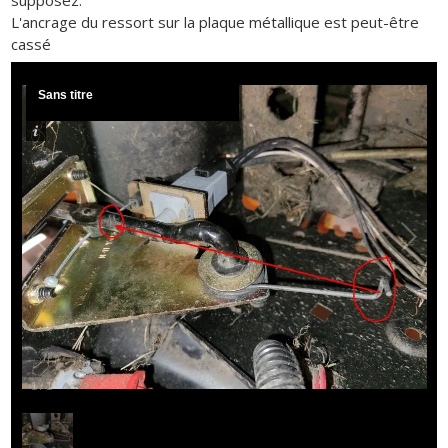
L'ancrage du ressort sur la plaque métallique est peut-être
cassé
Sans titre
1
/
1