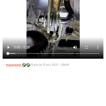
—
masavinest
25 pts
le 17 oct 2021 - 12h04