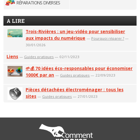
RÉPARATIONS DIVERSES
A LIRE
Trois-Rivières : un jeu-vidéo pour sensibiliser
aux impacts du numérique
—
Pourquoi réparer ?
—
30/01/2026
Liens
—
Guides pratiques
— 02/11/2023
🌱💰 70 idées éco-responsables pour économiser
1000€ par an
—
Guides pratiques
— 22/09/2023
Pièces détachées électroménager : tous les
sites
—
Guides pratiques
— 27/01/2023