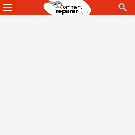
Ouvrir
le
menu