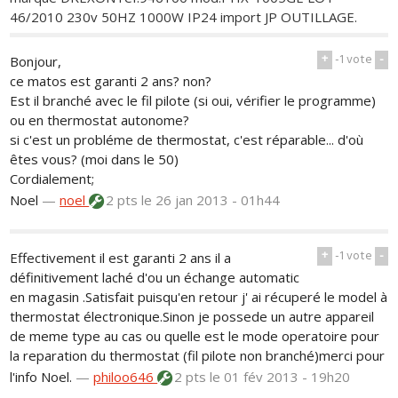
46/2010 230v 50HZ 1000W IP24 import JP OUTILLAGE.
+
-1
vote
-
Bonjour,
ce matos est garanti 2 ans? non?
Est il branché avec le fil pilote (si oui, vérifier le programme)
ou en thermostat autonome?
si c'est un probléme de thermostat, c'est réparable... d'où
êtes vous? (moi dans le 50)
Cordialement;
Noel
—
noel
2 pts
le 26 jan 2013 - 01h44
+
-1
vote
-
Effectivement il est garanti 2 ans il a
définitivement laché d'ou un échange automatic
en magasin .Satisfait puisqu'en retour j' ai récuperé le model à
thermostat électronique.Sinon je possede un autre appareil
de meme type au cas ou quelle est le mode operatoire pour
la reparation du thermostat (fil pilote non branché)merci pour
l'info Noel.
—
philoo646
2 pts
le 01 fév 2013 - 19h20