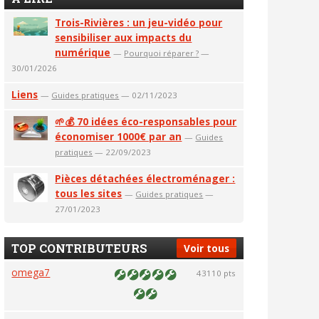
Trois-Rivières : un jeu-vidéo pour
sensibiliser aux impacts du
numérique
—
Pourquoi réparer ?
—
30/01/2026
Liens
—
Guides pratiques
— 02/11/2023
🌱💰 70 idées éco-responsables pour
économiser 1000€ par an
—
Guides
pratiques
— 22/09/2023
Pièces détachées électroménager :
tous les sites
—
Guides pratiques
—
27/01/2023
TOP CONTRIBUTEURS
Voir tous
omega7
43110 pts