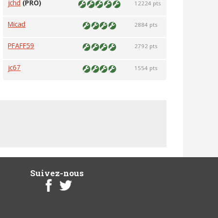
jchd
(PRO)
12224 pts
Micad
2884 pts
PFAFF59
2792 pts
jc67
1554 pts
Suivez-nous