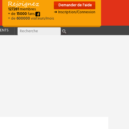
Demander de l'aide
127281
membres
➜ Inscription/Connexion
+ de
15000
fans
+ de
600000
visiteurs/mois
ENTS