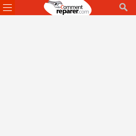
Ouvrir
le
menu