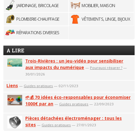
JARDINAGE, BRICOLAGE
MOBILIER, MAISON
PLOMBERIE-CHAUFFAGE
VÊTEMENTS, LINGE, BIJOUX
RÉPARATIONS DIVERSES
A LIRE
Trois-Rivières : un jeu-vidéo pour sensibiliser
aux impacts du numérique
—
Pourquoi réparer ?
—
30/01/2026
Liens
—
Guides pratiques
— 02/11/2023
🌱💰 70 idées éco-responsables pour économiser
1000€ par an
—
Guides pratiques
— 22/09/2023
Pièces détachées électroménager : tous les
sites
—
Guides pratiques
— 27/01/2023