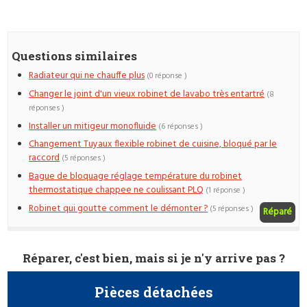
Questions similaires
Radiateur qui ne chauffe plus
(0 réponse )
Changer le joint d'un vieux robinet de lavabo très entartré
(8
réponses )
Installer un mitigeur monofluide
(6 réponses )
Changement Tuyaux flexible robinet de cuisine, bloqué par le
raccord
(5 réponses )
Bague de bloquage réglage température du robinet
thermostatique chappee ne coulissant PLQ
(1 réponse )
Robinet qui goutte comment le démonter ?
(5 réponses )
Réparé
Réparer, c'est bien, mais si je n'y arrive pas ?
Pièces détachées