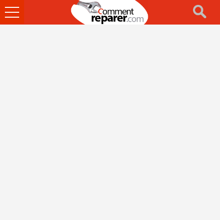
Ouvrir
le
menu