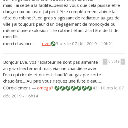
mais j ai cédé à la facilité...pensez vous que cela puisse être
dangereux ou juste j ai peut être complètement abîmé la
tête du robinet?...en gros s agissant de radiateur au gaz de
ville j ai toujours peur d un dégagement de monoxyde ou
même d une explosion. ... le robinet étant à la tête de lit de
mon fils....
merci d avance...
—
eve
3 pts
le 07 déc 2019 - 10h21
+
0
vote
-
Bonjour Eve, vos radiateur ne sont pas alimenté
au gaz directement mais via une chaudière avec
l'eau qui circule et qui est chauffé au gaz par cette
chaudière.....AU pire vous risquez une fuite d'eau.....
COrdialement
—
omega7
43110 pts
le 07
déc 2019 - 16h14