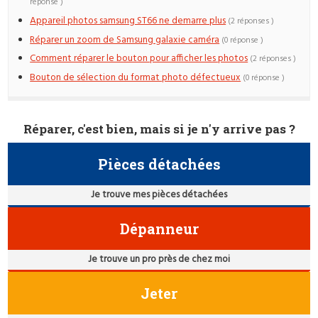
réponse )
Appareil photos samsung ST66 ne demarre plus
(2 réponses )
Réparer un zoom de Samsung galaxie caméra
(0 réponse )
Comment réparer le bouton pour afficher les photos
(2 réponses )
Bouton de sélection du format photo défectueux
(0 réponse )
Réparer, c'est bien, mais si je n'y arrive pas ?
Pièces détachées
Je trouve mes pièces détachées
Dépanneur
Je trouve un pro près de chez moi
Jeter