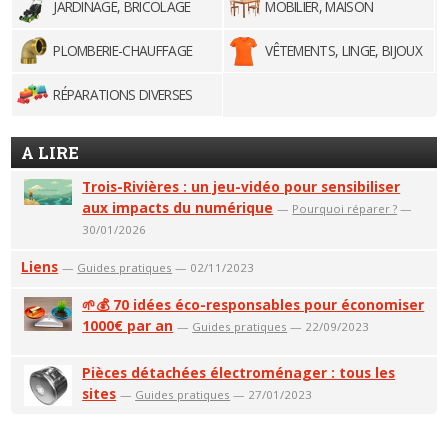
JARDINAGE, BRICOLAGE
MOBILIER, MAISON
PLOMBERIE-CHAUFFAGE
VÊTEMENTS, LINGE, BIJOUX
RÉPARATIONS DIVERSES
A LIRE
Trois-Rivières : un jeu-vidéo pour sensibiliser
aux impacts du numérique
—
Pourquoi réparer ?
—
30/01/2026
Liens
—
Guides pratiques
— 02/11/2023
🌱💰 70 idées éco-responsables pour économiser
1000€ par an
—
Guides pratiques
— 22/09/2023
Pièces détachées électroménager : tous les
sites
—
Guides pratiques
— 27/01/2023