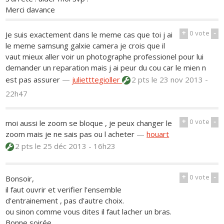
Merci davance
+
0
vote
-
Je suis exactement dans le meme cas que toi j ai
le meme samsung galxie camera je crois que il
vaut mieux aller voir un photographe professionel pour lui
demander un reparation mais j ai peur du cou car le mien n
est pas assurer
—
julietttegioller
2 pts
le 23 nov 2013 -
22h47
+
0
vote
-
moi aussi le zoom se bloque , je peux changer le
zoom mais je ne sais pas ou l acheter
—
houart
2 pts
le 25 déc 2013 - 16h23
+
0
vote
-
Bonsoir,
il faut ouvrir et verifier l'ensemble
d'entrainement , pas d'autre choix.
ou sinon comme vous dites il faut lacher un bras.
Bonne soirée