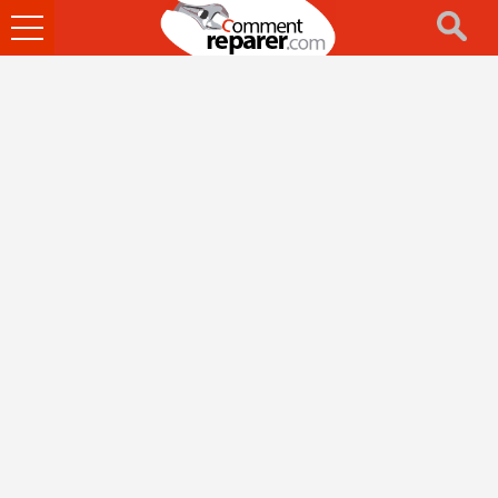
Ouvrir
le
menu