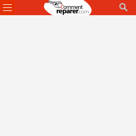
Ouvrir
le
menu