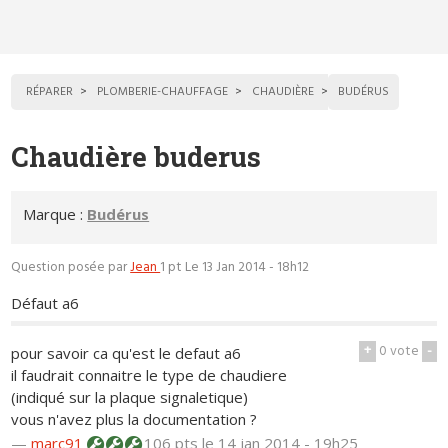
RÉPARER
PLOMBERIE-CHAUFFAGE
CHAUDIÈRE
BUDÉRUS
Chaudière buderus
Marque :
Budérus
Question posée par
Jean
1 pt
Le 13 Jan 2014 - 18h12
Défaut a6
+
0
vote
-
pour savoir ca qu'est le defaut a6
il faudrait connaitre le type de chaudiere
(indiqué sur la plaque signaletique)
vous n'avez plus la documentation ?
—
marc91
106 pts
le 14 jan 2014 - 19h25