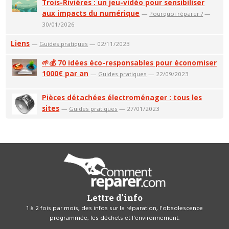
Trois-Rivières : un jeu-vidéo pour sensibiliser
aux impacts du numérique
—
Pourquoi réparer ?
—
30/01/2026
Liens
—
Guides pratiques
— 02/11/2023
🌱💰 70 idées éco-responsables pour économiser
1000€ par an
—
Guides pratiques
— 22/09/2023
Pièces détachées électroménager : tous les
sites
—
Guides pratiques
— 27/01/2023
Lettre d'info
1 à 2 fois par mois, des infos sur la réparation, l'obsolescence
programmée, les déchets et l'environnement.