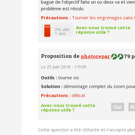
bague de l'objectif faite un ou deux va et vi
problème est résolu
Précautions :
Tourner les engrenages sans 
non
Avez-vous trouvé cette
0% utile
réponse utile ?
1
avis
oui
Proposition de
photorepar
79 p
Le 25 Juin 2018 - 11h39
Outils :
tourne vis
Solution :
démontage complet du zoom pour 
Précautions :
délicat
Avez-vous trouvé cette
Oui
N
réponse utile ?
Cette question a été clôturée et n'accepte pl