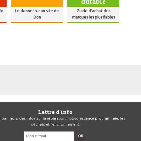
durable
de
Le donner sur un site de
Guide d'achat des
Don
marques les plus fiables
Lettre d'info
is par mois, des infos sur la réparation, l'obsolescence programmée, les
déchets et l'environnement.
OK