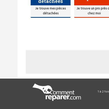
détachées
Je trouve mes pièces
Je trouve un pro près 
détachées
chez moi
1 à 2 fo