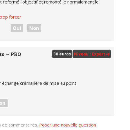
ent refermé l'objectif et remonté le normalement le
trop forcer
Oui
Non
ts —
PRO
30 euros
Niveau : Expert-e
échange crémaillère de mise au point
on
us de commentaires.
Poser une nouvelle question