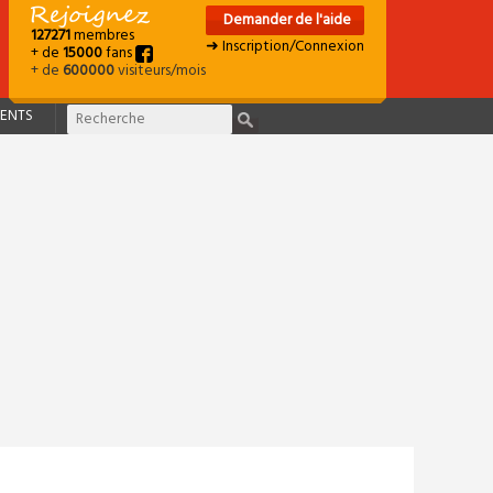
Demander de l'aide
127271
membres
➜ Inscription/Connexion
+ de
15000
fans
+ de
600000
visiteurs/mois
ENTS