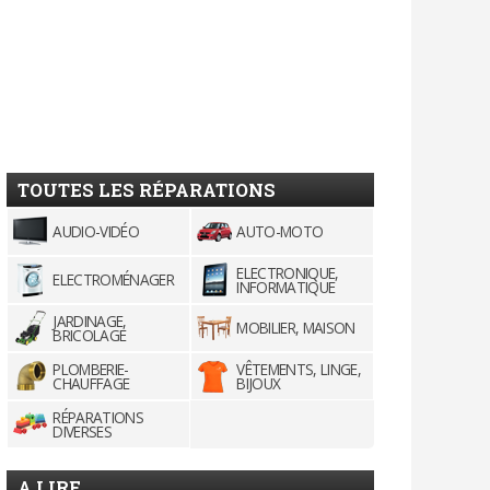
TOUTES LES RÉPARATIONS
AUDIO-VIDÉO
AUTO-MOTO
ELECTRONIQUE,
ELECTROMÉNAGER
INFORMATIQUE
JARDINAGE,
MOBILIER, MAISON
BRICOLAGE
PLOMBERIE-
VÊTEMENTS, LINGE,
CHAUFFAGE
BIJOUX
RÉPARATIONS
DIVERSES
A LIRE