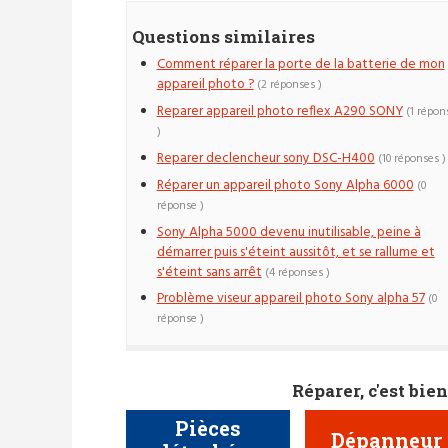
Questions similaires
Comment réparer la porte de la batterie de mon
appareil photo ?
(2 réponses )
Reparer appareil photo reflex A290 SONY
(1 répon
)
Reparer declencheur sony DSC-H400
(10 réponses )
Réparer un appareil photo Sony Alpha 6000
(0
réponse )
Sony Alpha 5000 devenu inutilisable, peine à
démarrer puis s'éteint aussitôt, et se rallume et
s'éteint sans arrêt
(4 réponses )
Problème viseur appareil photo Sony alpha 57
(0
réponse )
Réparer, c'est bien
Pièces
Dépanneur