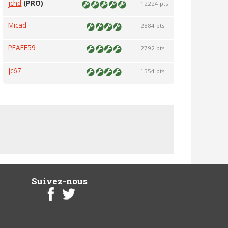
jchd
(PRO)
12224 pts
Micad
2884 pts
PFAFF59
2792 pts
jc67
1554 pts
Suivez-nous