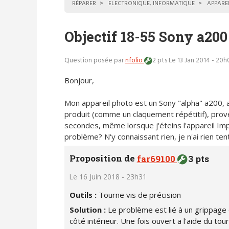
RÉPARER
ELECTRONIQUE, INFORMATIQUE
APPARE
Objectif 18-55 Sony a20
Question posée par
nfolio
2 pts
Le 13 Jan 2014 - 20h
Bonjour,
Mon appareil photo est un Sony "alpha" a200, ac
produit (comme un claquement répétitif), prove
secondes, même lorsque j'éteins l'appareil Imp
problème? N'y connaissant rien, je n'ai rien ten
Proposition de
far69100
3 pts
Le 16 Juin 2018 - 23h31
Outils :
Tourne vis de précision
Solution :
Le problème est lié à un grippage 
côté intérieur. Une fois ouvert a l'aide du tou