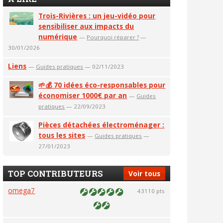
Trois-Rivières : un jeu-vidéo pour
sensibiliser aux impacts du
numérique
—
Pourquoi réparer ?
—
30/01/2026
Liens
—
Guides pratiques
— 02/11/2023
🌱💰 70 idées éco-responsables pour
économiser 1000€ par an
—
Guides
pratiques
— 22/09/2023
Pièces détachées électroménager :
tous les sites
—
Guides pratiques
—
27/01/2023
TOP CONTRIBUTEURS
Voir tous
omega7
43110 pts