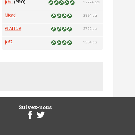
jchd
(PRO)
12224 pts
Micad
2884 pts
PFAFF59
2792 pts
jc67
1554 pts
Suivez-nous