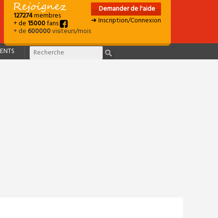
Demander de l'aide
127274
membres
➜ Inscription/Connexion
+ de
15000
fans
+ de
600000
visiteurs/mois
ENTS