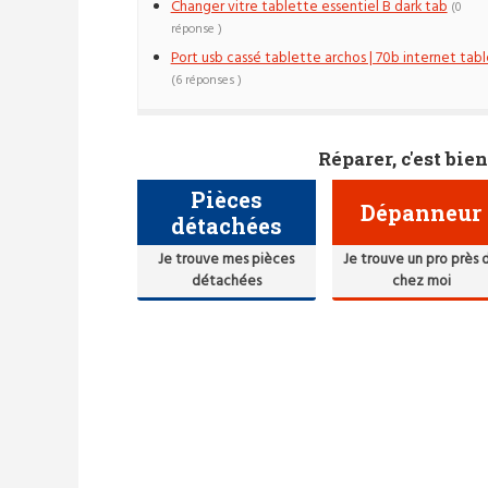
Changer vitre tablette essentiel B dark tab
(0
réponse )
Port usb cassé tablette archos | 70b internet tabl
(6 réponses )
Réparer, c'est bien
Pièces
Dépanneur
détachées
Je trouve mes pièces
Je trouve un pro près 
détachées
chez moi