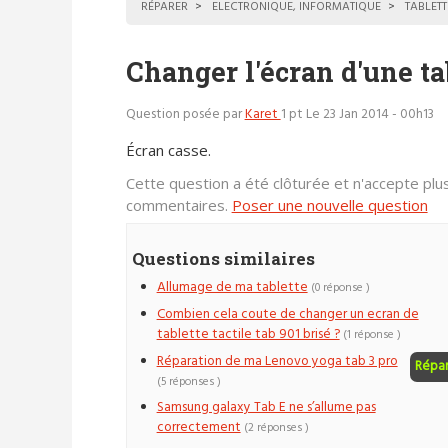
RÉPARER
ELECTRONIQUE, INFORMATIQUE
TABLETT
Changer l'écran d'une ta
Question posée par
Karet
1 pt
Le 23 Jan 2014 - 00h13
Écran casse.
Cette question a été clôturée et n'accepte plu
commentaires.
Poser une nouvelle question
Questions similaires
Allumage de ma tablette
(0 réponse )
Combien cela coute de changer un ecran de
tablette tactile tab 901 brisé ?
(1 réponse )
Réparation de ma Lenovo yoga tab 3 pro
Répa
(5 réponses )
Samsung galaxy Tab E ne s’allume pas
correctement
(2 réponses )