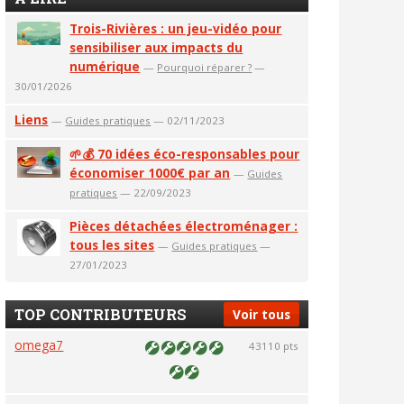
Trois-Rivières : un jeu-vidéo pour
sensibiliser aux impacts du
numérique
—
Pourquoi réparer ?
—
30/01/2026
Liens
—
Guides pratiques
— 02/11/2023
🌱💰 70 idées éco-responsables pour
économiser 1000€ par an
—
Guides
pratiques
— 22/09/2023
Pièces détachées électroménager :
tous les sites
—
Guides pratiques
—
27/01/2023
TOP CONTRIBUTEURS
Voir tous
omega7
43110 pts