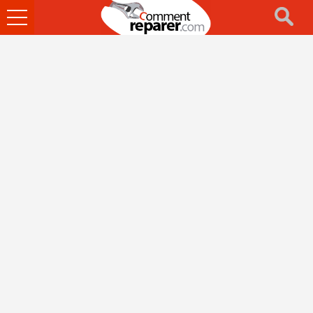
Ouvrir
le
menu