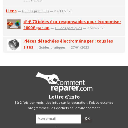
30/01/2026
Liens
—
Guides pratiques
— 02/11/2023
🌱💰 70 idées éco-responsables pour économiser
1000€ par an
—
Guides pratiques
— 22/09/2023
Pièces détachées électroménager : tous les
sites
—
Guides pratiques
— 27/01/2023
Lettre d'info
1 à 2 fois par mois, des infos sur la réparation, l'obsolescence
programmée, les déchets et l'environnement.
OK