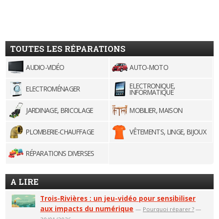
TOUTES LES RÉPARATIONS
AUDIO-VIDÉO
AUTO-MOTO
ELECTRONIQUE,
ELECTROMÉNAGER
INFORMATIQUE
JARDINAGE, BRICOLAGE
MOBILIER, MAISON
PLOMBERIE-CHAUFFAGE
VÊTEMENTS, LINGE, BIJOUX
RÉPARATIONS DIVERSES
A LIRE
Trois-Rivières : un jeu-vidéo pour sensibiliser
aux impacts du numérique
—
Pourquoi réparer ?
—