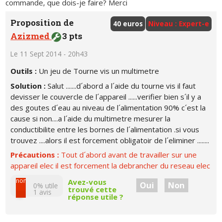
commande, que dois-je faire? Merci
Proposition de
40 euros
Niveau : Expert-e
Azizmed
3 pts
Le 11 Sept 2014 - 20h43
Outils :
Un jeu de Tourne vis un multimetre
Solution :
Salut .......d´abord a l´aide du tourne vis il faut
devisser le couvercle de l´appareil ......verifier bien s´il y a
des goutes d´eau au niveau de l´alimentation 90% c´est la
cause si non....a l´aide du multimetre mesurer la
conductibilite entre les bornes de l´alimentation .si vous
trouvez ....alors il est forcement obligatoir de l´eliminer ........
Précautions :
Tout d´abord avant de travailler sur une
appareil elec il est forcement la debrancher du reseau elec
non
Avez-vous
Oui
Non
0% utile
trouvé cette
1
avis
réponse utile ?
oui