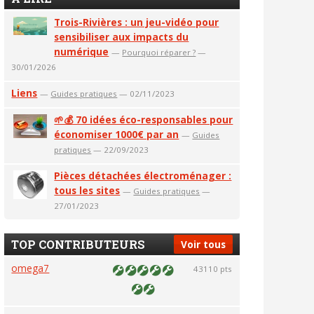
Trois-Rivières : un jeu-vidéo pour
sensibiliser aux impacts du
numérique
—
Pourquoi réparer ?
—
30/01/2026
Liens
—
Guides pratiques
— 02/11/2023
🌱💰 70 idées éco-responsables pour
économiser 1000€ par an
—
Guides
pratiques
— 22/09/2023
Pièces détachées électroménager :
tous les sites
—
Guides pratiques
—
27/01/2023
TOP CONTRIBUTEURS
Voir tous
omega7
43110 pts