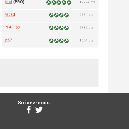
jchd
(PRO)
12224 pts
Micad
2884 pts
PFAFF59
2792 pts
jc67
1554 pts
Suivez-nous