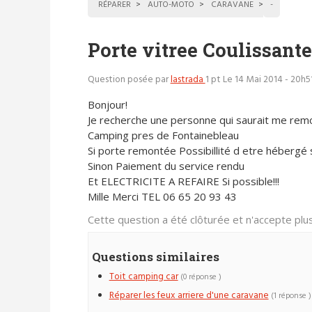
RÉPARER
AUTO-MOTO
CARAVANE
-
Porte vitree Coulissant
Question posée par
lastrada
1 pt
Le 14 Mai 2014 - 20h5
Bonjour!
Je recherche une personne qui saurait me re
Camping pres de Fontainebleau
Si porte remontée Possibillité d etre héberg
Sinon Paiement du service rendu
Et ELECTRICITE A REFAIRE Si possible!!!
Mille Merci TEL 06 65 20 93 43
Cette question a été clôturée et n'accepte pl
Questions similaires
Toit camping car
(0 réponse )
Réparer les feux arriere d'une caravane
(1 réponse )