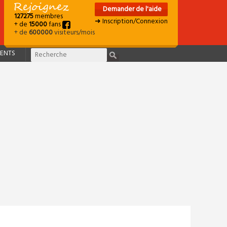
Demander de l'aide
127275
membres
➜ Inscription/Connexion
+ de
15000
fans
+ de
600000
visiteurs/mois
ENTS