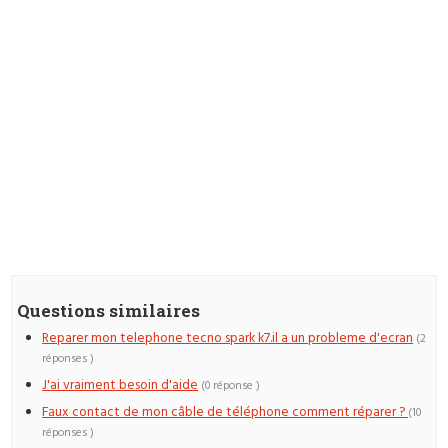
Questions similaires
Reparer mon telephone tecno spark k7.il a un probleme d'ecran
(2
réponses )
J'ai vraiment besoin d'aide
(0 réponse )
Faux contact de mon câble de téléphone comment réparer ?
(10
réponses )