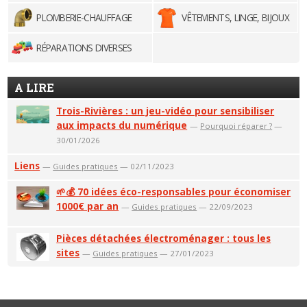
PLOMBERIE-CHAUFFAGE
VÊTEMENTS, LINGE, BIJOUX
RÉPARATIONS DIVERSES
A LIRE
Trois-Rivières : un jeu-vidéo pour sensibiliser
aux impacts du numérique
—
Pourquoi réparer ?
—
30/01/2026
Liens
—
Guides pratiques
— 02/11/2023
🌱💰 70 idées éco-responsables pour économiser
1000€ par an
—
Guides pratiques
— 22/09/2023
Pièces détachées électroménager : tous les
sites
—
Guides pratiques
— 27/01/2023