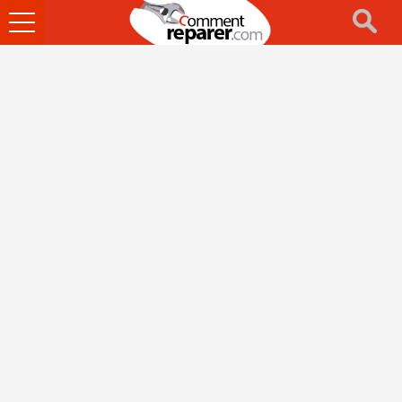
Ouvrir
le
menu