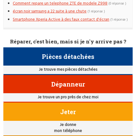
Comment repare un telephone ZTE de modele Z998
(0 réponse )
écran noir samsung a 22 suite à une chute
(1 réponse )
Smartphone Xperia Active à des faux contact d'écran
(1 réponse )
Réparer, c'est bien, mais si je n'y arrive pas ?
Pièces détachées
Je trouve mes pièces détachées
Dépanneur
Je trouve un pro près de chez moi
Jeter
Je donne
mon téléphone