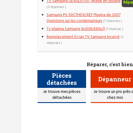
TV Samsung UE40D5700, image en double
Répa
(3 réponses )
Samsung PS-50C7HDX/XEF Plasma de 2007
Questions sur les condensateurs
(7 réponses )
Tv plasma Samsung (ps50b430p2)
(1 réponse )
Remplacement Ecran TV Samsung Incurvé
(3
réponses )
Réparer, c'est bien
Pièces
Dépanneur
détachées
Je trouve mes pièces
Je trouve un pro près 
détachées
chez moi