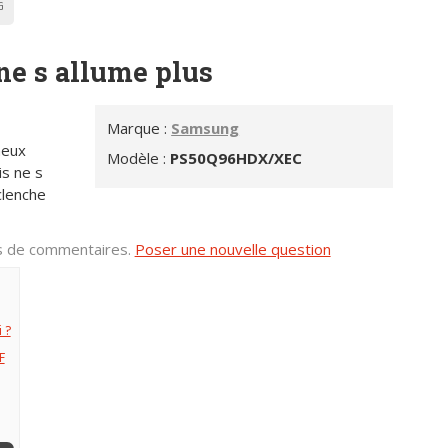
G
e s allume plus
Marque :
Samsung
neux
Modèle :
PS50Q96HDX/XEC
is ne s
clenche
us de commentaires.
Poser une nouvelle question
 ?
F