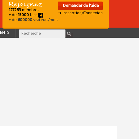
Demander de l'aide
127269
membres
➜ Inscription/Connexion
+ de
15000
fans
+ de
600000
visiteurs/mois
ENTS