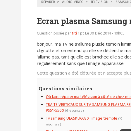
RÉPARER
AUDIO-VIDÉO
TÉLÉVISION
SAMSUN
Ecran plasma Samsung n
Question posée par
titi
1 pt
Le 30 Déc 2014 - 10h05
bonjour, ma TV ne s'allume plus;le temoin lumi
clignotte et on entend qu elle se déclenche ma
'allume pas. tant qu'elle est brnchee elle se de
regulierement sans que l image apparaisse
Cette question a été clôturée et n'accepte pl
Questions similaires
Où faire réparer ma télévision à côté de chez moi
TRAITS VERTICAUX SUR TV SAMSUNG PLASMA RE
PS51F5500
(6 réponses )
Tv samsung UE65KU6680 l image tremble
(10
réponses )