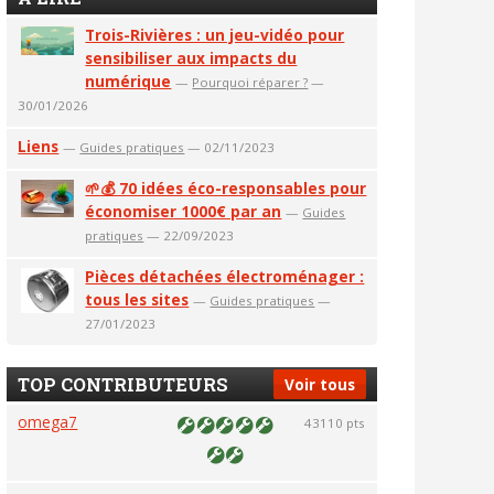
Trois-Rivières : un jeu-vidéo pour
sensibiliser aux impacts du
numérique
—
Pourquoi réparer ?
—
30/01/2026
Liens
—
Guides pratiques
— 02/11/2023
🌱💰 70 idées éco-responsables pour
économiser 1000€ par an
—
Guides
pratiques
— 22/09/2023
Pièces détachées électroménager :
tous les sites
—
Guides pratiques
—
27/01/2023
TOP CONTRIBUTEURS
Voir tous
omega7
43110 pts