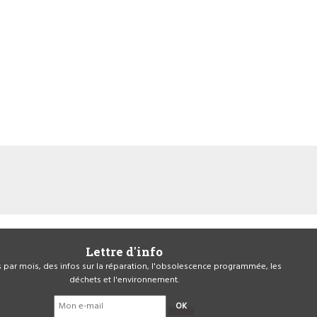
Lettre d'info
is par mois, des infos sur la réparation, l'obsolescence programmée, les
déchets et l'environnement.
OK