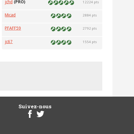
jchd
(PRO)
12224 pts
Micad
2884 pts
PFAFF59
2792 pts
jc67
1554 pts
Suivez-nous