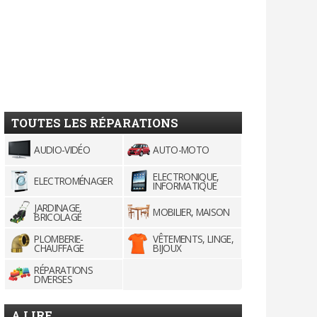
TOUTES LES RÉPARATIONS
AUDIO-VIDÉO
AUTO-MOTO
ELECTRONIQUE,
ELECTROMÉNAGER
INFORMATIQUE
JARDINAGE,
MOBILIER, MAISON
BRICOLAGE
PLOMBERIE-
VÊTEMENTS, LINGE,
CHAUFFAGE
BIJOUX
RÉPARATIONS
DIVERSES
A LIRE