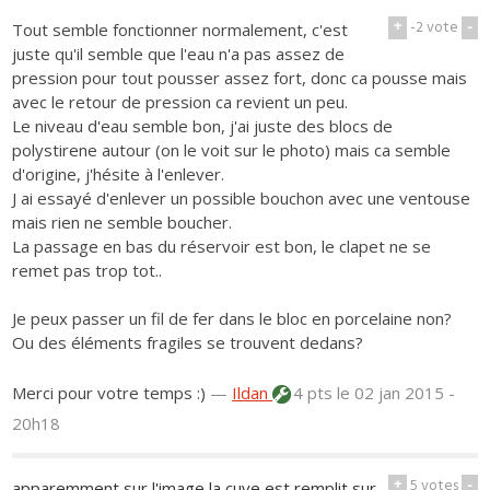
+
-2
vote
-
Tout semble fonctionner normalement, c'est
juste qu'il semble que l'eau n'a pas assez de
pression pour tout pousser assez fort, donc ca pousse mais
avec le retour de pression ca revient un peu.
Le niveau d'eau semble bon, j'ai juste des blocs de
polystirene autour (on le voit sur le photo) mais ca semble
d'origine, j'hésite à l'enlever.
J ai essayé d'enlever un possible bouchon avec une ventouse
mais rien ne semble boucher.
La passage en bas du réservoir est bon, le clapet ne se
remet pas trop tot..
Je peux passer un fil de fer dans le bloc en porcelaine non?
Ou des éléments fragiles se trouvent dedans?
Merci pour votre temps :)
—
Ildan
4 pts
le 02 jan 2015 -
20h18
+
5
votes
-
apparemment sur l'image la cuve est remplit sur