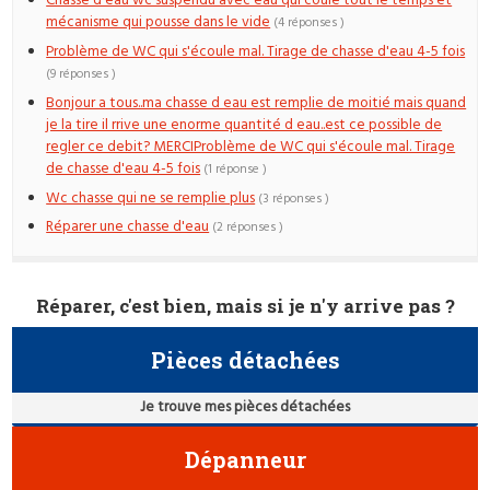
Chasse d'eau wc suspendu avec eau qui coule tout le temps et
mécanisme qui pousse dans le vide
(4 réponses )
Problème de WC qui s'écoule mal. Tirage de chasse d'eau 4-5 fois
(9 réponses )
Bonjour a tous..ma chasse d eau est remplie de moitié mais quand
je la tire il rrive une enorme quantité d eau..est ce possible de
regler ce debit? MERCIProblème de WC qui s'écoule mal. Tirage
de chasse d'eau 4-5 fois
(1 réponse )
Wc chasse qui ne se remplie plus
(3 réponses )
Réparer une chasse d'eau
(2 réponses )
Réparer, c'est bien, mais si je n'y arrive pas ?
Pièces détachées
Je trouve mes pièces détachées
Dépanneur