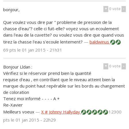
+
0
vote
-
bonjour,
Que voulez vous dire par " probleme de pression de la
chasse d'eau"? celle ci fuit-elle? voyez vous un ecoulement
dans l'eau de la cuvette? ou voulez vous dire que quand vous
tirez la chasse l'eau s'ecoule lentement?
—
baldwinus
69 pts
le 01 jan 2015 - 21h31
+
0
vote
-
Bonjour Lldan :
Vérifiez si le réservoir prend bien la quantité
requise d'eau , en contrôlant que le niveau atteint bien la
marque du point haut repérable sur les bords au changement
de coloration
Tenez moi informé - - - - A +
Re-Xavier
Meilleurs voeux
—
X # Johnny Hallyday
12300
pts
le 01 jan 2015 - 22h29