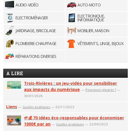
AUDIO-VIDÉO
AUTO-MOTO
ELECTRONIQUE,
ELECTROMÉNAGER
INFORMATIQUE
JARDINAGE, BRICOLAGE
MOBILIER, MAISON
PLOMBERIE-CHAUFFAGE
VÊTEMENTS, LINGE, BIJOUX
RÉPARATIONS DIVERSES
A LIRE
Trois-Rivières : un jeu-vidéo pour sensibiliser
aux impacts du numérique
—
Pourquoi réparer ?
—
30/01/2026
Liens
—
Guides pratiques
— 02/11/2023
🌱💰 70 idées éco-responsables pour économiser
1000€ par an
—
Guides pratiques
— 22/09/2023