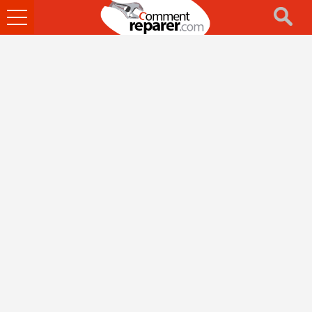
Ouvrir
le
menu