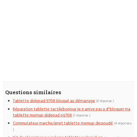
Questions similaires
Tablette slidepad 9708 bloqué au démarrage
(0 réponse )
Réparation tablette tactilebonjour je n arrive pas a d"bloquer ma
tablette memup slidepad ng708
(1 réponse )
Commutateur marche/arret tablette memup dessoudé
(4 réponses
)