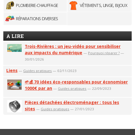
PLOMBERIE-CHAUFFAGE
VÊTEMENTS, LINGE, BIJOUX
RÉPARATIONS DIVERSES
A LIRE
Trois-Rivières : un jeu-vidéo pour sensibiliser
aux impacts du numérique
—
Pourquoi réparer ?
—
30/01/2026
Liens
—
Guides pratiques
— 02/11/2023
🌱💰 70 idées éco-responsables pour économiser
1000€ par an
—
Guides pratiques
— 22/09/2023
Pièces détachées électroménager : tous les
sites
—
Guides pratiques
— 27/01/2023