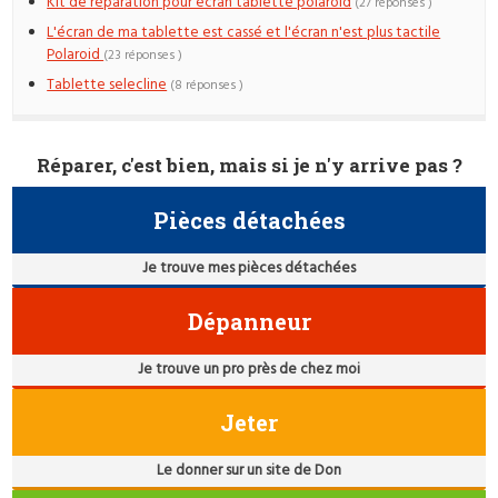
Kit de réparation pour écran tablette polaroid
(27 réponses )
L'écran de ma tablette est cassé et l'écran n'est plus tactile
Polaroid
(23 réponses )
Tablette selecline
(8 réponses )
Réparer, c'est bien, mais si je n'y arrive pas ?
Pièces détachées
Je trouve mes pièces détachées
Dépanneur
Je trouve un pro près de chez moi
Jeter
Le donner sur un site de Don