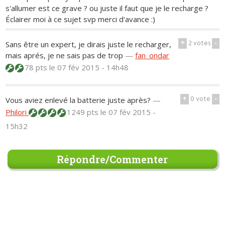
s'allumer est ce grave ? ou juste il faut que je le recharge ?
Éclairer moi à ce sujet svp merci d'avance :)
+
2
votes
-
Sans être un expert, je dirais juste le recharger,
mais aprés, je ne sais pas de trop
—
fan_ondar
78 pts
le 07 fév 2015 - 14h48
+
0
vote
-
Vous aviez enlevé la batterie juste après?
—
Philori
1249 pts
le 07 fév 2015 -
15h32
Répondre/Commenter