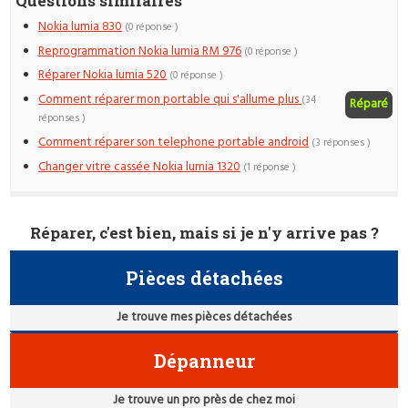
Questions similaires
Nokia lumia 830
(0 réponse )
Reprogrammation Nokia lumia RM 976
(0 réponse )
Réparer Nokia lumia 520
(0 réponse )
Comment réparer mon portable qui s'allume plus
(34
Réparé
réponses )
Comment réparer son telephone portable android
(3 réponses )
Changer vitre cassée Nokia lumia 1320
(1 réponse )
Réparer, c'est bien, mais si je n'y arrive pas ?
Pièces détachées
Je trouve mes pièces détachées
Dépanneur
Je trouve un pro près de chez moi