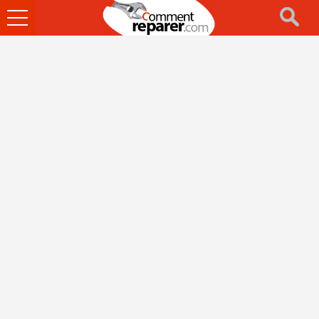
Ouvrir
le
menu