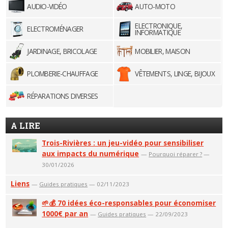
AUDIO-VIDÉO
AUTO-MOTO
ELECTRONIQUE,
ELECTROMÉNAGER
INFORMATIQUE
JARDINAGE, BRICOLAGE
MOBILIER, MAISON
PLOMBERIE-CHAUFFAGE
VÊTEMENTS, LINGE, BIJOUX
RÉPARATIONS DIVERSES
A LIRE
Trois-Rivières : un jeu-vidéo pour sensibiliser
aux impacts du numérique
—
Pourquoi réparer ?
—
30/01/2026
Liens
—
Guides pratiques
— 02/11/2023
🌱💰 70 idées éco-responsables pour économiser
1000€ par an
—
Guides pratiques
— 22/09/2023