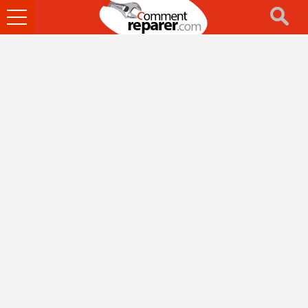
Ouvrir
le
menu