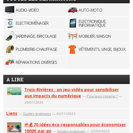
AUDIO-VIDÉO
AUTO-MOTO
ELECTRONIQUE,
ELECTROMÉNAGER
INFORMATIQUE
JARDINAGE, BRICOLAGE
MOBILIER, MAISON
PLOMBERIE-CHAUFFAGE
VÊTEMENTS, LINGE, BIJOUX
RÉPARATIONS DIVERSES
A LIRE
Trois-Rivières : un jeu-vidéo pour sensibiliser
aux impacts du numérique
—
Pourquoi réparer ?
—
30/01/2026
Liens
—
Guides pratiques
— 02/11/2023
🌱💰 70 idées éco-responsables pour économiser
1000€ par an
—
Guides pratiques
— 22/09/2023