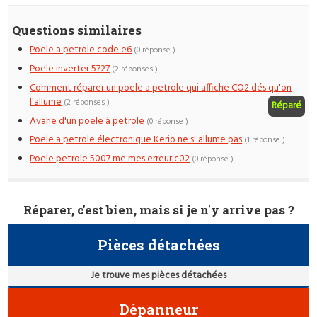
Questions similaires
Poele a petrole code e6
(0 réponse )
Poele inverter 5727
(2 réponses )
Comment réparer un poele a petrole qui affiche CO2 dés qu'on
l'allume
(2 réponses )
Réparé
Avarie d'un poele à petrole
(0 réponse )
Poele a petrole électronique Kerio ne s' allume pas
(1 réponse )
Poele petrole 5007 me mes erreur c02
(0 réponse )
Réparer, c'est bien, mais si je n'y arrive pas ?
Pièces détachées
Je trouve mes pièces détachées
Dépanneur