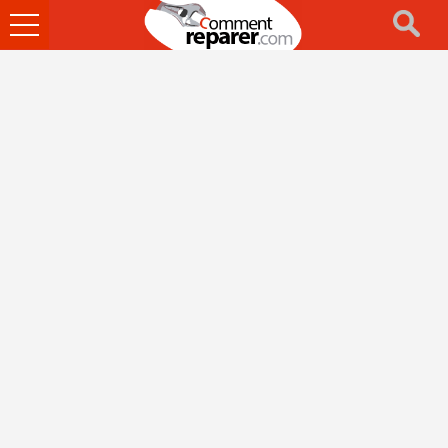
Ouvrir
le
menu