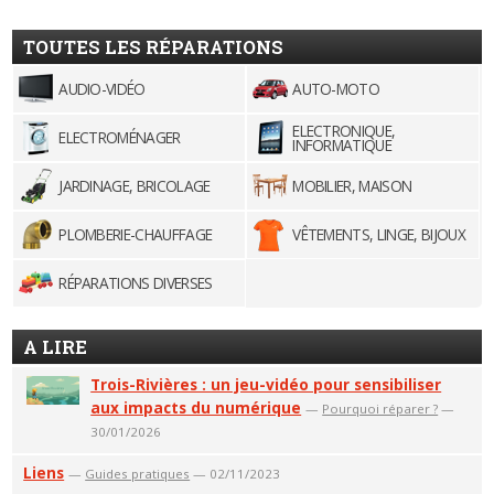
TOUTES LES RÉPARATIONS
AUDIO-VIDÉO
AUTO-MOTO
ELECTRONIQUE,
ELECTROMÉNAGER
INFORMATIQUE
JARDINAGE, BRICOLAGE
MOBILIER, MAISON
PLOMBERIE-CHAUFFAGE
VÊTEMENTS, LINGE, BIJOUX
RÉPARATIONS DIVERSES
A LIRE
Trois-Rivières : un jeu-vidéo pour sensibiliser
aux impacts du numérique
—
Pourquoi réparer ?
—
30/01/2026
Liens
—
Guides pratiques
— 02/11/2023