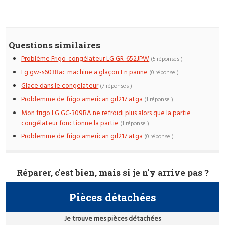
Questions similaires
Problème Frigo-congélateur LG GR-652JPW
(5 réponses )
Lg gw-s6038ac machine a glaçon En panne
(0 réponse )
Glace dans le congelateur
(7 réponses )
Problemme de frigo american grl217 atga
(1 réponse )
Mon frigo LG GC-309BA ne refroidi plus alors que la partie
congélateur fonctionne la partie
(1 réponse )
Problemme de frigo american grl217 atga
(0 réponse )
Réparer, c'est bien, mais si je n'y arrive pas ?
Pièces détachées
Je trouve mes pièces détachées