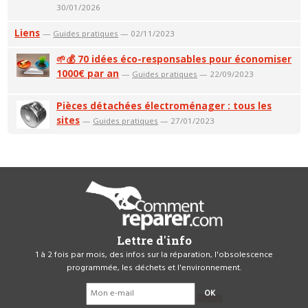
30/01/2026
Liens
—
Guides pratiques
— 02/11/2023
🌱💰 70 idées éco-responsables pour économiser
1000€ par an
—
Guides pratiques
— 22/09/2023
Pièces détachées électroménager : tous les
sites
—
Guides pratiques
— 27/01/2023
Lettre d'info
1 à 2 fois par mois, des infos sur la réparation, l'obsolescence
programmée, les déchets et l'environnement.
OK