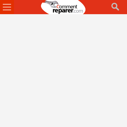
Ouvrir
le
menu