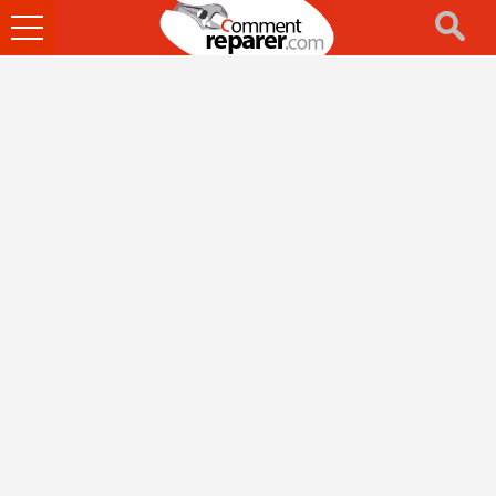
Ouvrir
le
menu