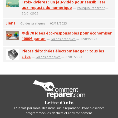
Trois-Rivières : un jeu-vidéo pour sensibiliser
aux impacts du numérique
—
Pourquoi réparer ?
—
30/01/2026
Liens
—
Guides pratiques
— 02/11/2023
🌱💰 70 idées éco-responsables pour économiser
1000€ par an
—
Guides pratiques
— 22/09/2023
Pièces détachées électroménager : tous les
sites
—
Guides pratiques
— 27/01/2023
Lettre d'info
1 à 2 fois par mois, des infos sur la réparation, l'obsolescence
programmée, les déchets et l'environnement.