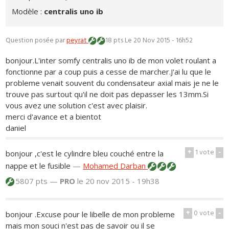
Modèle :
centralis uno ib
Question posée par
peyrat
18 pts
Le 20 Nov 2015 - 16h52
bonjour.L'inter somfy centralis uno ib de mon volet roulant a
fonctionne par a coup puis a cesse de marcher.J'ai lu que le
probleme venait souvent du condensateur axial mais je ne le
trouve pas surtout qu'il ne doit pas depasser les 13mm.Si
vous avez une solution c'est avec plaisir.
merci d'avance et a bientot
daniel
+
1
vote
-
bonjour ,c'est le cylindre bleu couché entre la
nappe et le fusible
—
Mohamed Darban
5807 pts —
PRO
le 20 nov 2015 - 19h38
+
0
vote
-
bonjour .Excuse pour le libelle de mon probleme
mais mon souci n'est pas de savoir ou il se