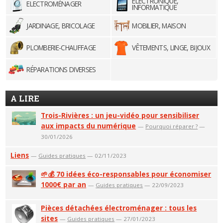
ELECTRONIQUE,
ELECTROMÉNAGER
INFORMATIQUE
JARDINAGE, BRICOLAGE
MOBILIER, MAISON
PLOMBERIE-CHAUFFAGE
VÊTEMENTS, LINGE, BIJOUX
RÉPARATIONS DIVERSES
A LIRE
Trois-Rivières : un jeu-vidéo pour sensibiliser
aux impacts du numérique
—
Pourquoi réparer ?
—
30/01/2026
Liens
—
Guides pratiques
— 02/11/2023
🌱💰 70 idées éco-responsables pour économiser
1000€ par an
—
Guides pratiques
— 22/09/2023
Pièces détachées électroménager : tous les
sites
—
Guides pratiques
— 27/01/2023