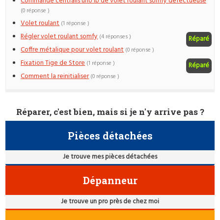
Commande centralis uno ib de volet roulant somfy defectueuse
(0 réponse )
Volet roulant
(1 réponse )
Régler volet roulant somfy
(4 réponses )
Réparé
Coffre métalique pour volet roulant
(0 réponse )
Fixation Tige de Store
(1 réponse )
Réparé
Comment la reinitialiser
(0 réponse )
Réparer, c'est bien, mais si je n'y arrive pas ?
Pièces détachées
Je trouve mes pièces détachées
Dépanneur
Je trouve un pro près de chez moi