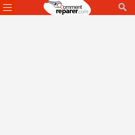
Ouvrir
le
menu