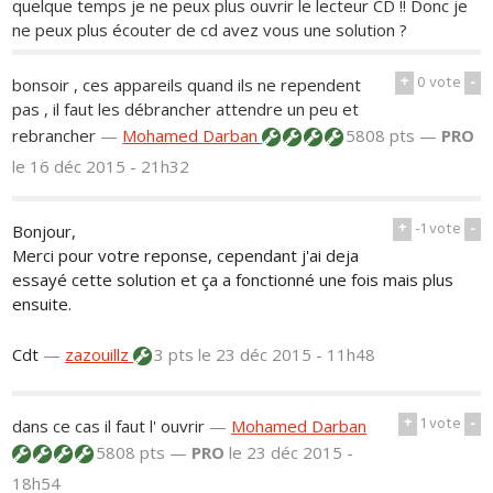
quelque temps je ne peux plus ouvrir le lecteur CD !! Donc je
ne peux plus écouter de cd avez vous une solution ?
+
0
vote
-
bonsoir , ces appareils quand ils ne rependent
pas , il faut les débrancher attendre un peu et
rebrancher
—
Mohamed Darban
5808 pts —
PRO
le 16 déc 2015 - 21h32
+
-1
vote
-
Bonjour,
Merci pour votre reponse, cependant j'ai deja
essayé cette solution et ça a fonctionné une fois mais plus
ensuite.
Cdt
—
zazouillz
3 pts
le 23 déc 2015 - 11h48
+
1
vote
-
dans ce cas il faut l' ouvrir
—
Mohamed Darban
5808 pts —
PRO
le 23 déc 2015 -
18h54