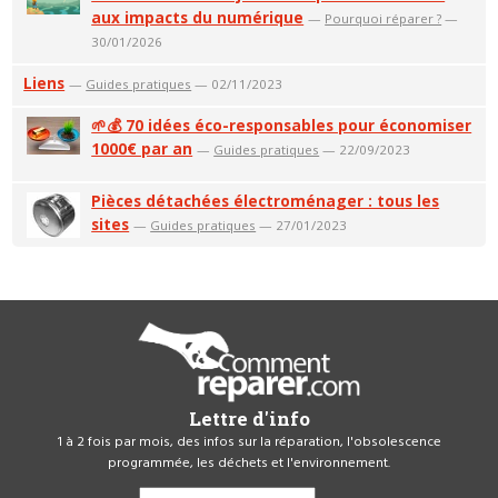
aux impacts du numérique
—
Pourquoi réparer ?
—
30/01/2026
Liens
—
Guides pratiques
— 02/11/2023
🌱💰 70 idées éco-responsables pour économiser
1000€ par an
—
Guides pratiques
— 22/09/2023
Pièces détachées électroménager : tous les
sites
—
Guides pratiques
— 27/01/2023
Lettre d'info
1 à 2 fois par mois, des infos sur la réparation, l'obsolescence
programmée, les déchets et l'environnement.