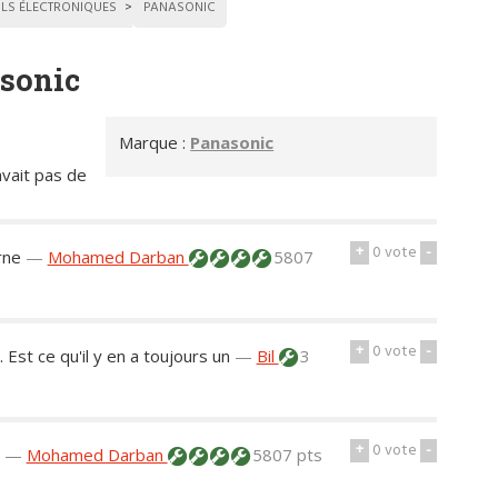
ILS ÉLECTRONIQUES
PANASONIC
asonic
Marque :
Panasonic
 avait pas de
+
0
vote
-
rne
—
Mohamed Darban
5807
+
0
vote
-
. Est ce qu'il y en a toujours un
—
Bil
3
+
0
vote
-
r
—
Mohamed Darban
5807 pts