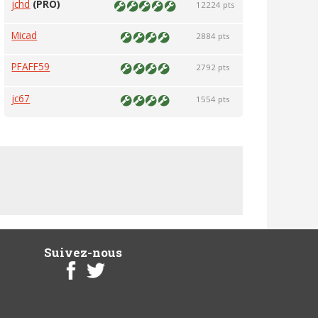
jchd
(PRO)
12224 pts
Micad
2884 pts
PFAFF59
2792 pts
jc67
1554 pts
Suivez-nous