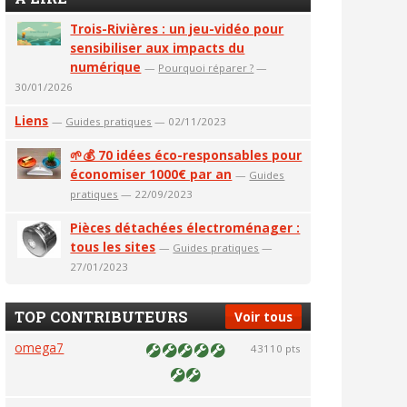
Trois-Rivières : un jeu-vidéo pour
sensibiliser aux impacts du
numérique
—
Pourquoi réparer ?
—
30/01/2026
Liens
—
Guides pratiques
— 02/11/2023
🌱💰 70 idées éco-responsables pour
économiser 1000€ par an
—
Guides
pratiques
— 22/09/2023
Pièces détachées électroménager :
tous les sites
—
Guides pratiques
—
27/01/2023
TOP CONTRIBUTEURS
Voir tous
omega7
43110 pts