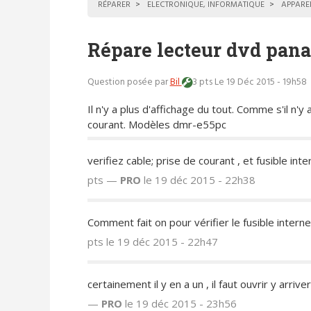
RÉPARER
ELECTRONIQUE, INFORMATIQUE
APPARE
Répare lecteur dvd pan
Question posée par
Bil
3 pts
Le 19 Déc 2015 - 19h58
Il n'y a plus d'affichage du tout. Comme s'il n'y
courant. Modèles dmr-e55pc
verifiez cable; prise de courant , et fusible inte
pts —
PRO
le 19 déc 2015 - 22h38
Comment fait on pour vérifier le fusible interne
pts
le 19 déc 2015 - 22h47
certainement il y en a un , il faut ouvrir y arrive
—
PRO
le 19 déc 2015 - 23h56