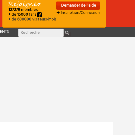
Demander de l'aide
127279
membres
➜ Inscription/Connexion
+ de
15000
fans
+ de
600000
visiteurs/mois
ENTS