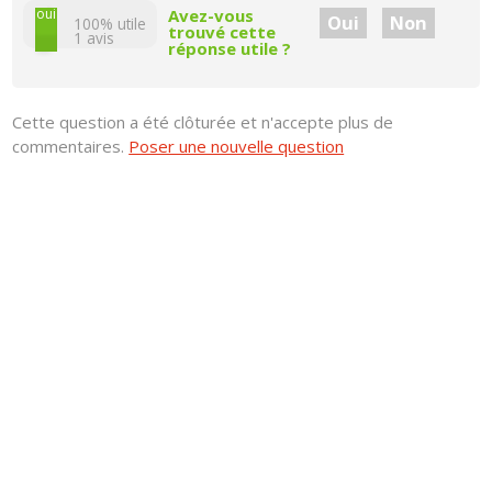
non
oui
Avez-vous
Oui
Non
100% utile
trouvé cette
1
avis
réponse utile ?
Cette question a été clôturée et n'accepte plus de
commentaires.
Poser une nouvelle question