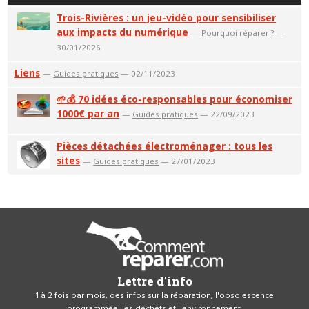
Trois-Rivières : un jeu-vidéo pour sensibiliser
aux impacts du numérique
—
Pourquoi réparer ?
—
30/01/2026
Liens
—
Guides pratiques
— 02/11/2023
🌱💰 70 idées éco-responsables pour économiser
1000€ par an
—
Guides pratiques
— 22/09/2023
Pièces détachées électroménager : tous les
sites
—
Guides pratiques
— 27/01/2023
Lettre d'info
1 à 2 fois par mois, des infos sur la réparation, l'obsolescence
programmée, les déchets et l'environnement.