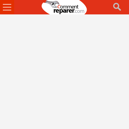
Ouvrir
le
menu