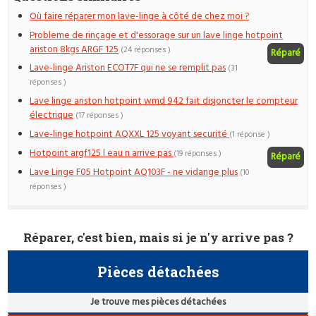
Où faire réparer mon lave-linge à côté de chez moi ?
Probleme de rinçage et d'essorage sur un lave linge hotpoint
ariston 8kgs ARGF 125
(24 réponses )
Réparé
Lave-linge Ariston ECOT7F qui ne se remplit pas
(31
réponses )
Lave linge ariston hotpoint wmd 942 fait disjoncter le compteur
électrique
(17 réponses )
Lave-linge hotpoint AQXXL 125 voyant securité
(1 réponse )
Hotpoint argf125 l eau n arrive pas
(19 réponses )
Réparé
Lave Linge F05 Hotpoint AQ103F - ne vidange plus
(10
réponses )
Réparer, c'est bien, mais si je n'y arrive pas ?
Pièces détachées
Je trouve mes pièces détachées