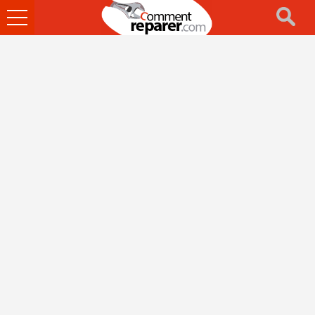
Ouvrir
le
menu