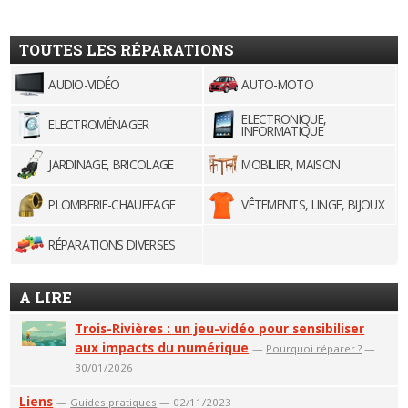
TOUTES LES RÉPARATIONS
AUDIO-VIDÉO
AUTO-MOTO
ELECTRONIQUE,
ELECTROMÉNAGER
INFORMATIQUE
JARDINAGE, BRICOLAGE
MOBILIER, MAISON
PLOMBERIE-CHAUFFAGE
VÊTEMENTS, LINGE, BIJOUX
RÉPARATIONS DIVERSES
A LIRE
Trois-Rivières : un jeu-vidéo pour sensibiliser
aux impacts du numérique
—
Pourquoi réparer ?
—
30/01/2026
Liens
—
Guides pratiques
— 02/11/2023