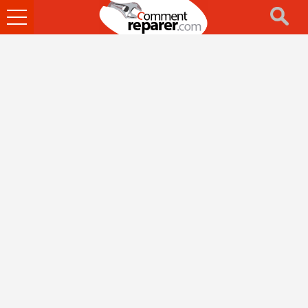
Ouvrir
le
menu