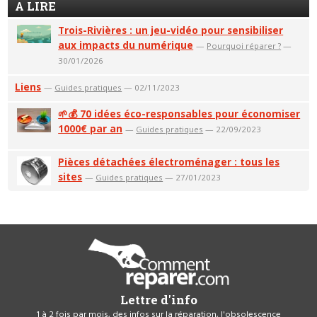
A LIRE
Trois-Rivières : un jeu-vidéo pour sensibiliser
aux impacts du numérique
—
Pourquoi réparer ?
—
30/01/2026
Liens
—
Guides pratiques
— 02/11/2023
🌱💰 70 idées éco-responsables pour économiser
1000€ par an
—
Guides pratiques
— 22/09/2023
Pièces détachées électroménager : tous les
sites
—
Guides pratiques
— 27/01/2023
Lettre d'info
1 à 2 fois par mois, des infos sur la réparation, l'obsolescence