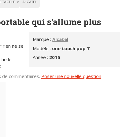
E TACTILE
ALCATEL
rtable qui s'allume plus
Marque :
Alcatel
 rien ne se
Modèle :
one touch pop 7
Année :
2015
che le
d
us de commentaires.
Poser une nouvelle question