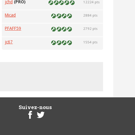
jchd
(PRO)
12224 pts
Micad
2884 pts
PFAFF59
2792 pts
jc67
1554 pts
Suivez-nous