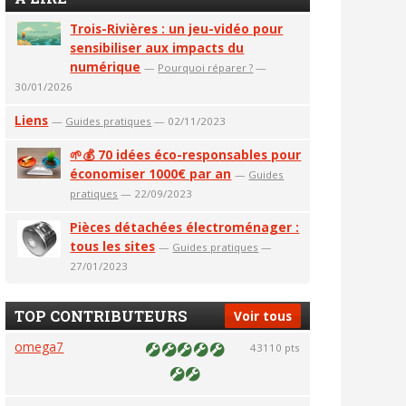
Trois-Rivières : un jeu-vidéo pour
sensibiliser aux impacts du
numérique
—
Pourquoi réparer ?
—
30/01/2026
Liens
—
Guides pratiques
— 02/11/2023
🌱💰 70 idées éco-responsables pour
économiser 1000€ par an
—
Guides
pratiques
— 22/09/2023
Pièces détachées électroménager :
tous les sites
—
Guides pratiques
—
27/01/2023
TOP CONTRIBUTEURS
Voir tous
omega7
43110 pts