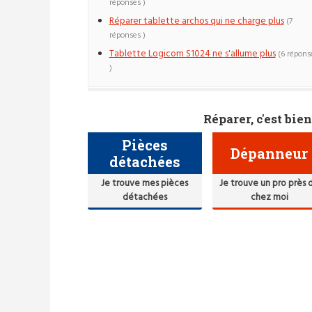
réponses )
Réparer tablette archos qui ne charge plus
(7
réponses )
Tablette Logicom S1024 ne s'allume plus
(6 répons
)
Réparer, c'est bien
Pièces
Dépanneur
détachées
Je trouve mes pièces
Je trouve un pro près 
détachées
chez moi