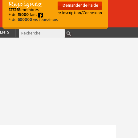
Demander de l'aide
127265
membres
➜ Inscription/Connexion
+ de
15000
fans
+ de
600000
visiteurs/mois
ENTS