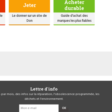
Acheter
Jeter
durable
de
Le donner sur un site de
Guide d'achat des
Don
marques les plus fiables
Lettre d'info
is par mois, des infos sur la réparation, l'obsolescence programmée, les
déchets et l'environnement.
OK