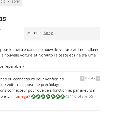
DIO
SONY
as
h29
Marque :
Sony
our le mettre dans une nouvelle voiture et il ne s'allume
la nouvelle voiture et Norauto l'a testé et il ne s'allume
t-ce réparable ?
+
0
vote
-
rnes du connecteurs pour vérifier les
e de voiture dispose de précâblage
bons connecteur pour que cela fonctionne, par ailleurs il
e.....
—
omega7
43110 pts
le 05