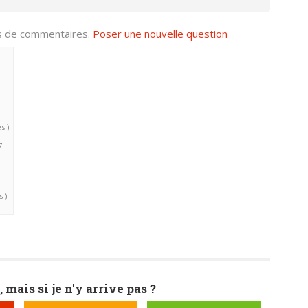
us de commentaires.
Poser une nouvelle question
s )
7
s )
, mais si je n'y arrive pas ?