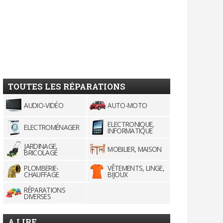
TOUTES LES RÉPARATIONS
AUDIO-VIDÉO
AUTO-MOTO
ELECTRONIQUE,
ELECTROMÉNAGER
INFORMATIQUE
JARDINAGE,
MOBILIER, MAISON
BRICOLAGE
PLOMBERIE-
VÊTEMENTS, LINGE,
CHAUFFAGE
BIJOUX
RÉPARATIONS
DIVERSES
A LIRE