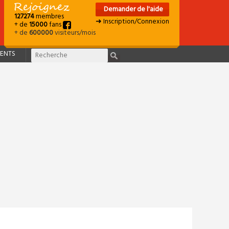
Demander de l'aide
127274
membres
➜ Inscription/Connexion
+ de
15000
fans
+ de
600000
visiteurs/mois
ENTS