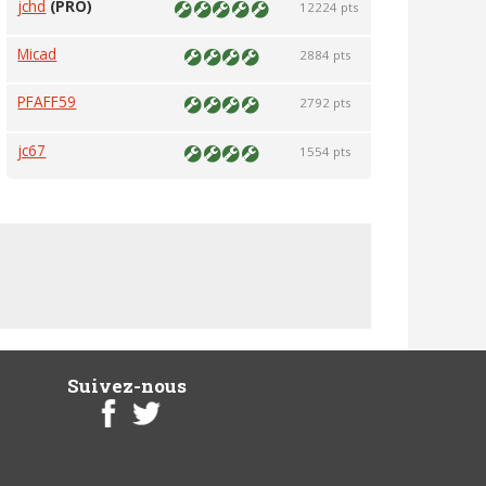
jchd
(PRO)
12224 pts
Micad
2884 pts
PFAFF59
2792 pts
jc67
1554 pts
Suivez-nous