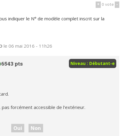
+
0
vote
-
us indiquer le N° de modèle complet inscrit sur la
O
le 06 mai 2016 - 11h26
6543 pts
Niveau : Débutant-e
tard.
n, pas forcément accessible de l'extérieur.
Oui
Non