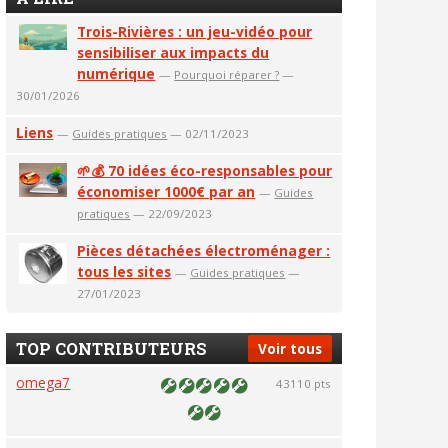
Trois-Rivières : un jeu-vidéo pour
sensibiliser aux impacts du
numérique
—
Pourquoi réparer ?
—
30/01/2026
Liens
—
Guides pratiques
— 02/11/2023
🌱💰 70 idées éco-responsables pour
économiser 1000€ par an
—
Guides
pratiques
— 22/09/2023
Pièces détachées électroménager :
tous les sites
—
Guides pratiques
—
27/01/2023
TOP CONTRIBUTEURS
Voir tous
omega7
43110 pts