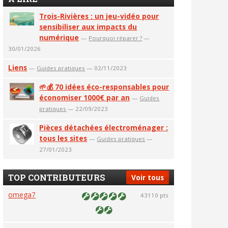
Trois-Rivières : un jeu-vidéo pour
sensibiliser aux impacts du
numérique
—
Pourquoi réparer ?
—
30/01/2026
Liens
—
Guides pratiques
— 02/11/2023
🌱💰 70 idées éco-responsables pour
économiser 1000€ par an
—
Guides
pratiques
— 22/09/2023
Pièces détachées électroménager :
tous les sites
—
Guides pratiques
—
27/01/2023
TOP CONTRIBUTEURS
Voir tous
omega7
43110 pts