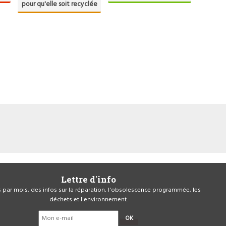
pour qu'elle soit recyclée
Lettre d'info
is par mois, des infos sur la réparation, l'obsolescence programmée, les
déchets et l'environnement.
OK