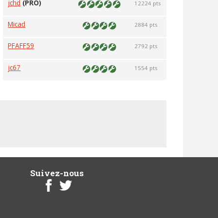
jchd
(PRO)
12224 pts
Micad
2884 pts
PFAFF59
2792 pts
jc67
1554 pts
Suivez-nous