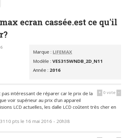
femax ecran cassée.est ce qu'il
r?
06
Marque :
LIFEMAX
Modèle :
VES315WNDB_2D_N11
Année :
2016
+
0
vote
-
pas intéressant de réparer car le prix de la
ue voir supérieur au prix d'un appareil
isions LCD actuelles, les dalle LCD coûtent très cher en
3110 pts
le 16 mai 2016 - 20h38