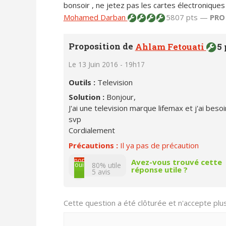
bonsoir , ne jetez pas les cartes électronique
Mohamed Darban
5807 pts —
PRO
Proposition de
Ahlam Fetouati
5 
Le 13 Juin 2016 - 19h17
Outils :
Television
Solution :
Bonjour,
J'ai une television marque lifemax et j'ai besoi
svp
Cordialement
Précautions :
Il ya pas de précaution
non
Avez-vous trouvé cette
oui
80% utile
réponse utile ?
5
avis
Cette question a été clôturée et n'accepte pl