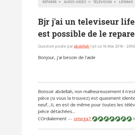
RÉPARER
AUDIO-VIDÉO
TÉLÉVISION
LIFEMAX
Bjr j'ai un televiseur li
est possible de le repare
Question posée par
abdellah
1 pt
Le 16 Mai 2016 - 20h
Bonjour, j'ai besoin de l'aide
Bonsoir abdellah, non malheureusement il n'est 
pièce (si vous la trouvez) est quasiment identiq
neuf....IL en est de même pour toutes les télév
pièce détachées...
COrdialement
—
omega7
4