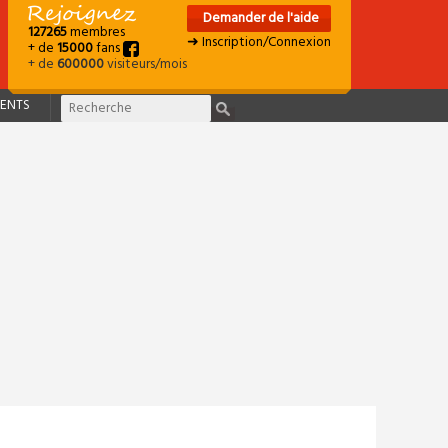
Demander de l'aide
127265
membres
➜ Inscription/Connexion
+ de
15000
fans
+ de
600000
visiteurs/mois
ENTS