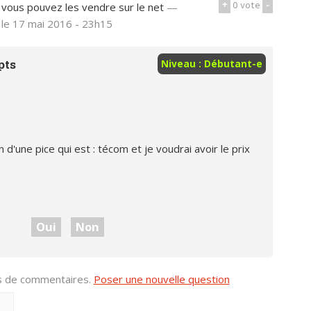
+
0
vote
-
s vous pouvez les vendre sur le net
—
le 17 mai 2016 - 23h15
pts
Niveau : Débutant-e
n d'une pice qui est : técom et je voudrai avoir le prix
Oui
Non
us de commentaires.
Poser une nouvelle question