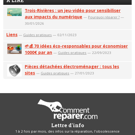
A LIRE
Trois-Rivières : un jeu-vidéo pour sensibiliser
aux impacts du numérique
—
Pourquoi réparer ?
—
30/01/2026
Liens
—
Guides pratiques
— 02/11/2023
🌱💰 70 idées éco-responsables pour économiser
1000€ par an
—
Guides pratiques
— 22/09/2023
Pièces détachées électroménager : tous les
sites
—
Guides pratiques
— 27/01/2023
Lettre d'info
1 à 2 fois par mois, des infos sur la réparation, l'obsolescence