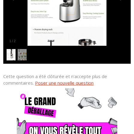
1
/
2
Cette question a été clôturée et n'accepte plus de
commentaires.
Poser une nouvelle question