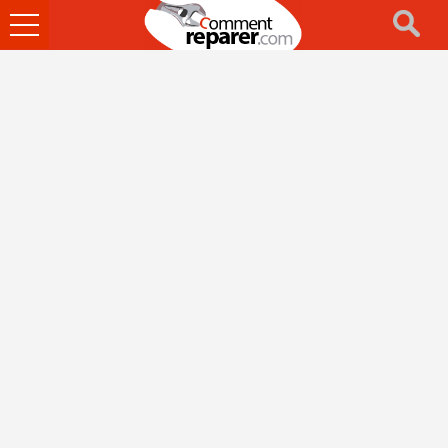
Ouvrir
le
menu