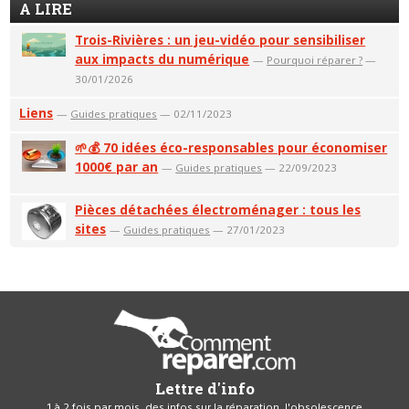
A LIRE
Trois-Rivières : un jeu-vidéo pour sensibiliser
aux impacts du numérique
—
Pourquoi réparer ?
—
30/01/2026
Liens
—
Guides pratiques
— 02/11/2023
🌱💰 70 idées éco-responsables pour économiser
1000€ par an
—
Guides pratiques
— 22/09/2023
Pièces détachées électroménager : tous les
sites
—
Guides pratiques
— 27/01/2023
Lettre d'info
1 à 2 fois par mois, des infos sur la réparation, l'obsolescence