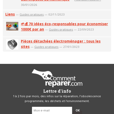
30/01/2026
Liens
—
Guides pratiques
— 02/11/2023
🌱💰 70 idées éco-responsables pour économiser
1000€ par an
—
Guides pratiques
— 22/09/2023
Pièces détachées électroménager : tous les
sites
—
Guides pratiques
— 27/01/2023
Lettre d'info
1 à 2 fois par mois, des infos sur la réparation, l'obsolescence
programmée, les déchets et l'environnement.
OK