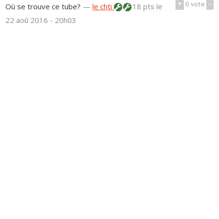
+
0
vote
-
Où se trouve ce tube?
—
le chti
18 pts
le
22 aoû 2016 - 20h03