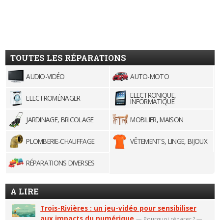
TOUTES LES RÉPARATIONS
AUDIO-VIDÉO
AUTO-MOTO
ELECTRONIQUE,
ELECTROMÉNAGER
INFORMATIQUE
JARDINAGE, BRICOLAGE
MOBILIER, MAISON
PLOMBERIE-CHAUFFAGE
VÊTEMENTS, LINGE, BIJOUX
RÉPARATIONS DIVERSES
A LIRE
Trois-Rivières : un jeu-vidéo pour sensibiliser
aux impacts du numérique
—
Pourquoi réparer ?
—