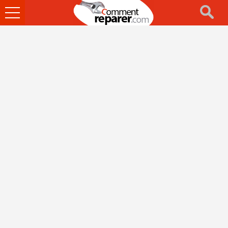
Ouvrir
le
menu