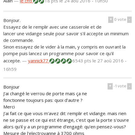
Alain
—
le chti
18 pts
le 24 aoû 2016 - 10h50
+
0
vote
-
Bonjour.
Essayez de le remplir avec une casserole et de
lancer une vidange seule pour savoir s'il accepte un minimum
de commande.
Sinon essayez de le vider à la main, y compris en ouvrant la
pompe puis lancez un programme pour savoir ce qu'il
accepte.
—
yannick77
6543 pts
le 27 aoû 2016 -
16h59
+
-1
vote
-
Bonjour
J'ai changé le verrou de porte mais ça ne
fonctionne toujours pas: quoi d'autre ?
Merci
J'ai fait ce que vous m'avez dit: remplir et vidange. mais rien
ne se passe et ce qui est étrange, c'est que la porte s'ouvre
alors qu'il y a un programme d'engagé: qu'en pensez-vous?
Mesure de l'electrovanne à 3700 ohms