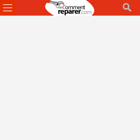
Ouvrir
le
menu