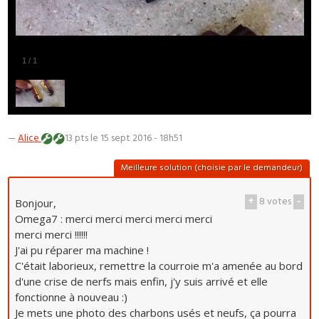
1
/
1
—
Alice
13 pts
le 15 sept 2016 - 18h51
Meilleure solution (choisie par le demandeur)
+
8
votes
-
Bonjour,
Omega7 : merci merci merci merci merci
merci merci !!!!!!
J'ai pu réparer ma machine !
C'était laborieux, remettre la courroie m'a amenée au bord
d'une crise de nerfs mais enfin, j'y suis arrivé et elle
fonctionne à nouveau :)
Je mets une photo des charbons usés et neufs, ça pourra