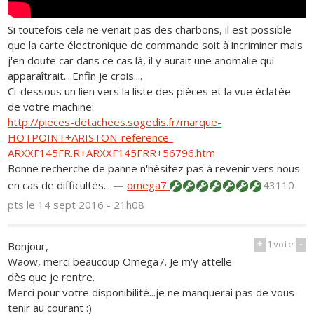
Si toutefois cela ne venait pas des charbons, il est possible
que la carte électronique de commande soit à incriminer mais
j'en doute car dans ce cas là, il y aurait une anomalie qui
apparaîtrait....Enfin je crois....
Ci-dessous un lien vers la liste des pièces et la vue éclatée
de votre machine:
http://pieces-detachees.sogedis.fr/marque-
HOTPOINT+ARISTON-reference-
ARXXF145FR.R+ARXXF145FRR+56796.htm
Bonne recherche de panne n'hésitez pas à revenir vers nous
en cas de difficultés...
—
omega7
43110
pts
le 14 sept 2016 - 21h08
+
1
vote
-
Bonjour,
Waow, merci beaucoup Omega7. Je m'y attelle
dès que je rentre.
Merci pour votre disponibilité...je ne manquerai pas de vous
tenir au courant :)