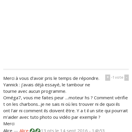
+
-1
vote
-
Merci à vous d'avoir pris le temps de répondre.
Yannick : j'avais déjà essayé, le tambour ne
tourne avec aucun programme.
Oméga7, vous me faites peur ....moteur hs ? Comment vérifie
t on les charbons...je ne sais ni où les trouver ni de quoi ils
ont l'air ni comment ils doivent être. Y a t il un site qui pourrait
m'aider avec tuto photo ou vidéo par exemple ?
Merci
Alice
—
Alice
13 pts
le 14 sept 2016 - 14h53