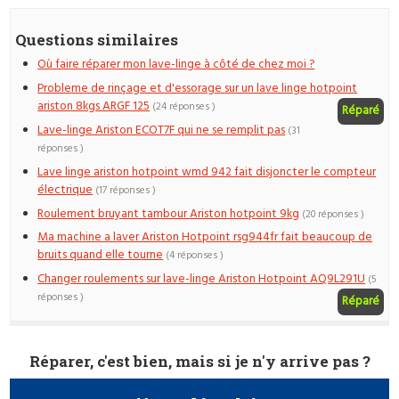
Questions similaires
Où faire réparer mon lave-linge à côté de chez moi ?
Probleme de rinçage et d'essorage sur un lave linge hotpoint
ariston 8kgs ARGF 125
(24 réponses )
Réparé
Lave-linge Ariston ECOT7F qui ne se remplit pas
(31
réponses )
Lave linge ariston hotpoint wmd 942 fait disjoncter le compteur
électrique
(17 réponses )
Roulement bruyant tambour Ariston hotpoint 9kg
(20 réponses )
Ma machine a laver Ariston Hotpoint rsg944fr fait beaucoup de
bruits quand elle tourne
(4 réponses )
Changer roulements sur lave-linge Ariston Hotpoint AQ9L291U
(5
réponses )
Réparé
Réparer, c'est bien, mais si je n'y arrive pas ?