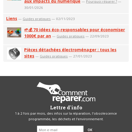
aux impacts du numérique
—
Pourquoi réparer ?
—
30/01/2026
Liens
—
Guides pratiques
— 02/11/2023
🌱💰 70 idées éco-responsables pour économiser
1000€ par an
—
Guides pratiques
— 22/09/2023
Pièces détachées électroménager : tous les
sites
—
Guides pratiques
— 27/01/2023
Lettre d'info
1 à 2 fois par mois, des infos sur la réparation, l'obsolescence
programmée, les déchets et l'environnement.
OK