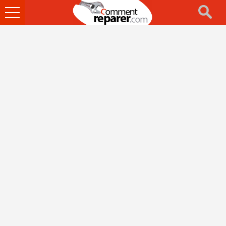
Ouvrir
le
menu