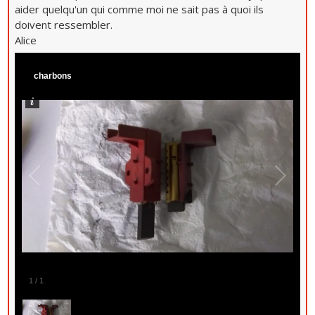
aider quelqu'un qui comme moi ne sait pas à quoi ils
doivent ressembler.
Alice
charbons
1
/
1