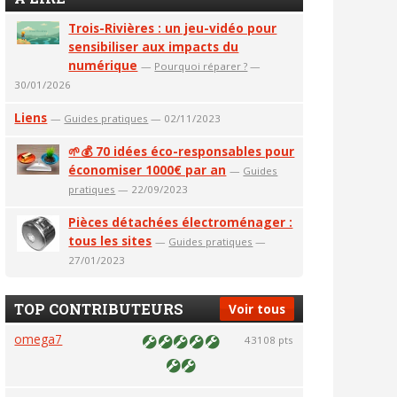
Trois-Rivières : un jeu-vidéo pour
sensibiliser aux impacts du
numérique
—
Pourquoi réparer ?
—
30/01/2026
Liens
—
Guides pratiques
— 02/11/2023
🌱💰 70 idées éco-responsables pour
économiser 1000€ par an
—
Guides
pratiques
— 22/09/2023
Pièces détachées électroménager :
tous les sites
—
Guides pratiques
—
27/01/2023
TOP CONTRIBUTEURS
Voir tous
omega7
43108 pts