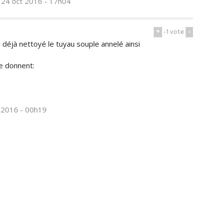
 24 oct 2016 - 17h04
+
-1
vote
-
 déjà nettoyé le tuyau souple annelé ainsi
me donnent:
t 2016 - 00h19