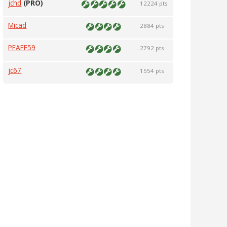
jchd
(PRO)
12224 pts
Micad
2884 pts
PFAFF59
2792 pts
jc67
1554 pts