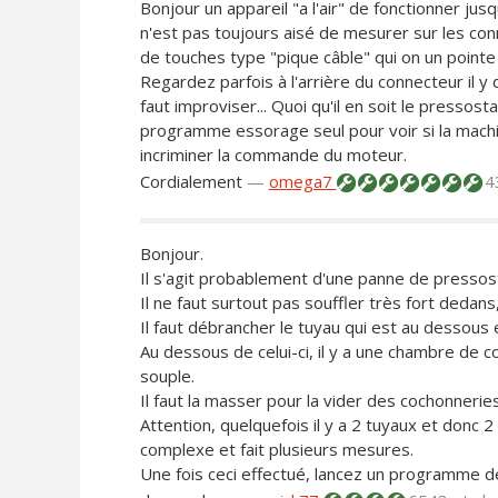
Bonjour un appareil "a l'air" de fonctionner jusq
n'est pas toujours aisé de mesurer sur les con
de touches type "pique câble" qui on un pointe 
Regardez parfois à l'arrière du connecteur il y
faut improviser... Quoi qu'il en soit le presso
programme essorage seul pour voir si la machin
incriminer la commande du moteur.
Cordialement
—
omega7
4
Bonjour.
Il s'agit probablement d'une panne de pressost
Il ne faut surtout pas souffler très fort dedans,
Il faut débrancher le tuyau qui est au dessous e
Au dessous de celui-ci, il y a une chambre de 
souple.
Il faut la masser pour la vider des cochonnerie
Attention, quelquefois il y a 2 tuyaux et donc 2
complexe et fait plusieurs mesures.
Une fois ceci effectué, lancez un programme de