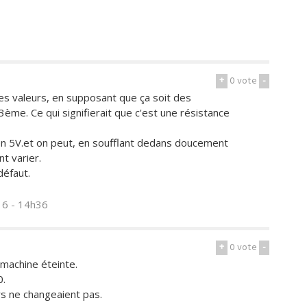
+
0
vote
-
tes valeurs, en supposant que ça soit des
ème. Ce qui signifierait que c'est une résistance
r en 5V.et on peut, en soufflant dedans doucement
nt varier.
défaut.
16 - 14h36
+
0
vote
-
 machine éteinte.
0.
urs ne changeaient pas.