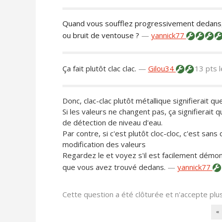
Quand vous soufflez progressivement dedans
ou bruit de ventouse ?
—
yannick77
Ça fait plutôt clac clac.
—
Gilou34
13 pts
Donc, clac-clac plutôt métallique signifierait qu
Si les valeurs ne changent pas, ça signifierait q
de détection de niveau d'eau.
Par contre, si c'est plutôt cloc-cloc, c'est san
modification des valeurs
Regardez le et voyez s'il est facilement démont
que vous avez trouvé dedans.
—
yannick77
Cette question a été clôturée et n'accepte pl
«