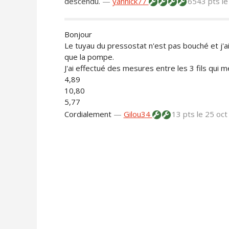
descendu.
—
yannick77
6543 pts
le
Bonjour
Le tuyau du pressostat n'est pas bouché et j'ai
que la pompe.
J'ai effectué des mesures entre les 3 fils qui 
4,89
10,80
5,77
Cordialement
—
Gilou34
13 pts
le 25 oc