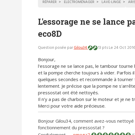
RÉPARER
ELECTROMÉNAGER
LAVE-LINGE
ARI
L'essorage ne se lance p
eco8D
Question posée par
Gilou34
13 pts
Le 24 Oct 2016
Bonjour,
l'essorage ne se lance pas, le tambour tourne
et la pompe cherche toujours à vider. Parfois il
quelques secondes et recommande à tourner 
lentement. Je précise que la pompe ne s'arrête
pressostat ont été nettoyés.
Il n'y a pas de charbon sur le moteur et je ne 
Merci pour votre aide précieuse.
Bonjour Gilou34, comment avez-vous nettoyé l
fonctionnement du pressostat ?
Cordialement
—
omega7
4