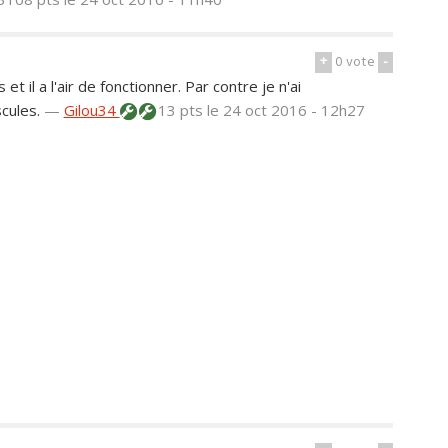
+
0
vote
-
et il a l'air de fonctionner. Par contre je n'ai
cules.
—
Gilou34
13 pts
le 24 oct 2016 - 12h27