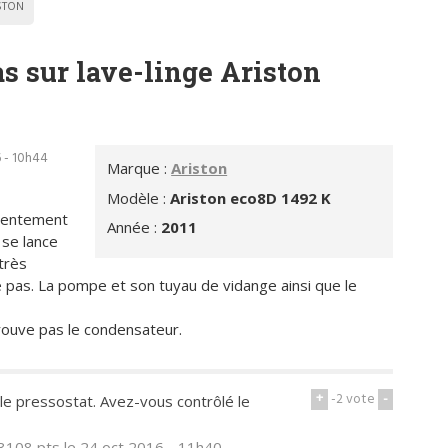
STON
as sur lave-linge Ariston
 - 10h44
Marque :
Ariston
Modèle :
Ariston eco8D 1492 K
 lentement
Année :
2011
 se lance
très
 pas. La pompe et son tuyau de vidange ainsi que le
trouve pas le condensateur.
+
-2
vote
-
e pressostat. Avez-vous contrôlé le
3108 pts
le 24 oct 2016 - 11h40