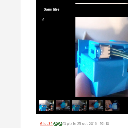
Sans titre
—
Gilou34
13 pts
le 25 oct 2016 - 19h10