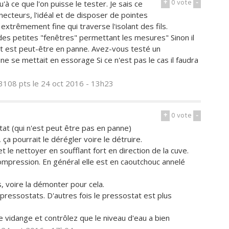
+
0
vote
-
u'à ce que l'on puisse le tester. Je sais ce
necteurs, l'idéal et de disposer de pointes
extrêmement fine qui traverse l'isolant des fils.
 des petites "fenêtres" permettant les mesures" Sinon il
stat est peut-être en panne. Avez-vous testé un
e se mettait en essorage Si ce n'est pas le cas il faudra
3108 pts
le 24 oct 2016 - 13h23
+
0
vote
-
at (qui n'est peut être pas en panne)
 ça pourrait le dérégler voire le détruire.
t le nettoyer en soufflant fort en direction de la cuve.
compression. En général elle est en caoutchouc annelé
s, voire la démonter pour cela.
 pressostats. D'autres fois le pressostat est plus
 vidange et contrôlez que le niveau d'eau a bien