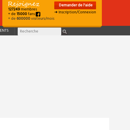
Demander de l'aide
127249
membres
➜ Inscription/Connexion
+ de
15000
fans
+ de
600000
visiteurs/mois
ENTS